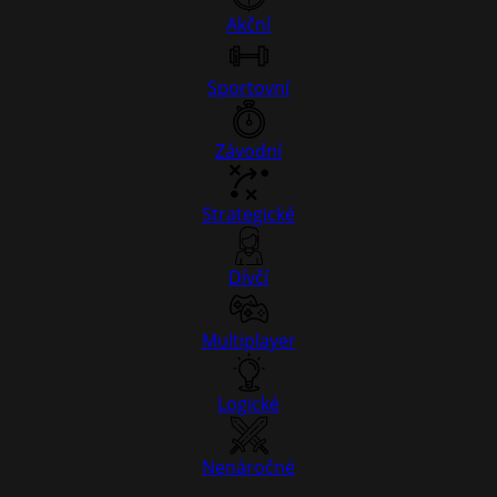
Akční
Sportovní
Závodní
Strategické
Dívčí
Multiplayer
Logické
Nenáročné