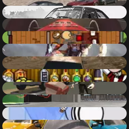
91
%
Xtreme Drift 2 Online
90
%
Formula Online
75
%
Surviv.io
85
%
Super Crime Steel War Hero Iron Flying Mech Robot
90
%
Russian Car Driver HD
90
%
The Right Mix
52
%
Po.Ba ( Polygonal Battlefield )
88
%
Evo-F3
90
%
Stealing the Diamond
67
%
Car Challenger