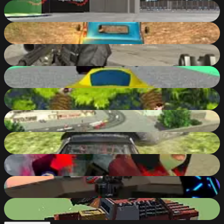
Evo-F3
90
%
Russian Car Driver ZIL 130
90
%
Masked Forces Unlimited
90
%
Stunt Simulator
90
%
My Kingdom for the Princess
90
%
Burnin' Rubber Cartapult
90
%
Derby Crash 3
90
%
Xtreme Paintball Wars
90
%
SpaceGuard.io
90
%
Pixel Car Crash Demolition
90
%