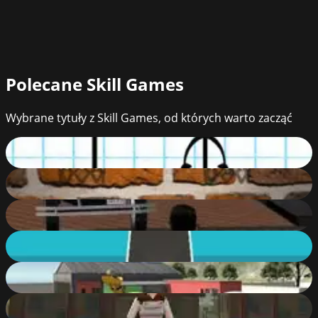
Polecane
Skill Games
Wybrane tytuły z Skill Games, od których warto zacząć
Hangman Challenge
74
%
Basketball
71
%
Downtown 1930s
10
%
Traffic Run Online
89
%
Evo-F2
92
%
Valkyrie RPG
88
%