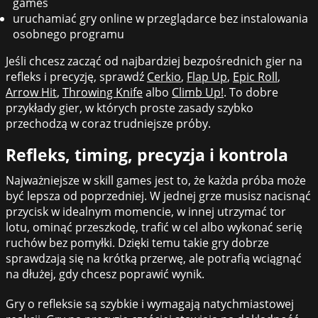
games
uruchamiać gry online w przeglądarce bez instalowania
osobnego programu
Jeśli chcesz zacząć od najbardziej bezpośrednich gier na
refleks i precyzję, sprawdź
Cerkio
,
Flap Up
,
Epic Roll
,
Arrow Hit
,
Throwing Knife
albo
Climb Up!
. To dobre
przykłady gier, w których proste zasady szybko
przechodzą w coraz trudniejsze próby.
Refleks, timing, precyzja i kontrola
Najważniejsze w skill games jest to, że każda próba może
być lepsza od poprzedniej. W jednej grze musisz nacisnąć
przycisk w idealnym momencie, w innej utrzymać tor
lotu, ominąć przeszkodę, trafić w cel albo wykonać serię
ruchów bez pomyłki. Dzięki temu takie gry dobrze
sprawdzają się na krótką przerwę, ale potrafią wciągnąć
na dłużej, gdy chcesz poprawić wynik.
Gry o refleksie są szybkie i wymagają natychmiastowej