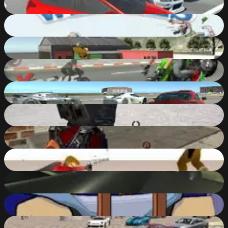
89
%
Happy Wheels
62
%
Evo-F2
92
%
Xtreme Motorbikes
93
%
Next Drive
93
%
Combat Online
90
%
Masked Shooters Assault
87
%
GunBlood
80
%
Real Flight Simulator 2
76
%
Handless Millionaire 2
45
%
SplatPed 2