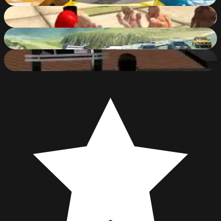
73
%
Brawls.io
81
%
Scrap Metal 6
86
%
Downtown 1930s
10
%