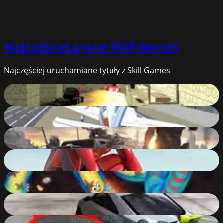
Najczęściej grane
Skill Games
Najczęściej uruchamiane tytuły z Skill Games
Pixel Warfare
38
%
Free Flight Sim
79
%
Crossout
74
%
Amazing Strange Rope Police - Vice Spider Vegas
90
%
Wormate.io
81
%
Audi TT RS
84
%
Offroader V6