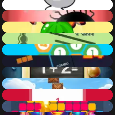
Color Runner
88
%
Double Blob
87
%
Fruit Merge 2
70
%
Slide and fall
75
%
Merge Hexa
90
%
Tetris 24
92
%
1+2=?
76
%
Box Jenga
67
%
Square Fit
71
%
BlocksEliminate
64
%
Memory Match Magic