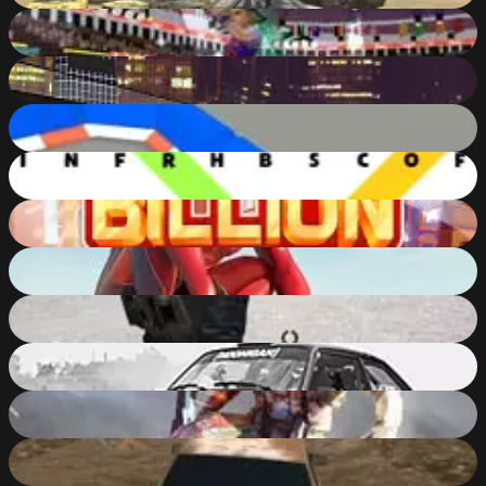
Basketball.io
91
%
Crash Day Demolition - Dubai Arena
91
%
Smash Karts
91
%
X2 2048
91
%
Billion Marble
91
%
Amazing Strange Rope Police - Vice Spider Vegas
90
%
Combat Online
90
%
Xtreme Drift 2 Online
90
%
Super Crime Steel War Hero Iron Flying Mech Robot
90
%
Russian Car Driver HD
90
%