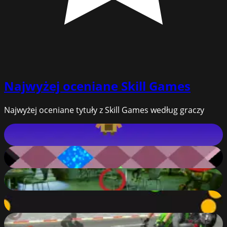
Najwyżej oceniane
Skill Games
Najwyżej oceniane tytuły z Skill Games według graczy
Flap Up
100
%
Epic Roll
100
%
Robot Bar Spot the differences
95
%
Bobble Shooter
94
%
Xtreme Motorbikes