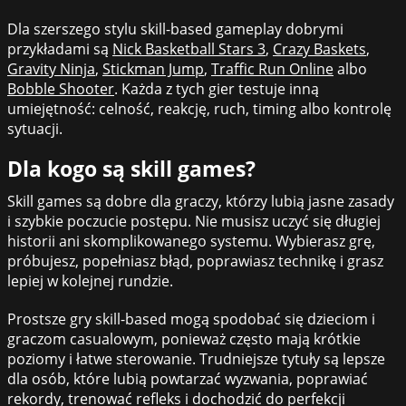
Dla szerszego stylu skill-based gameplay dobrymi
przykładami są
Nick Basketball Stars 3
,
Crazy Baskets
,
Gravity Ninja
,
Stickman Jump
,
Traffic Run Online
albo
Bobble Shooter
. Każda z tych gier testuje inną
umiejętność: celność, reakcję, ruch, timing albo kontrolę
sytuacji.
Dla kogo są skill games?
Skill games są dobre dla graczy, którzy lubią jasne zasady
i szybkie poczucie postępu. Nie musisz uczyć się długiej
historii ani skomplikowanego systemu. Wybierasz grę,
próbujesz, popełniasz błąd, poprawiasz technikę i grasz
lepiej w kolejnej rundzie.
Prostsze gry skill-based mogą spodobać się dzieciom i
graczom casualowym, ponieważ często mają krótkie
poziomy i łatwe sterowanie. Trudniejsze tytuły są lepsze
dla osób, które lubią powtarzać wyzwania, poprawiać
rekordy, trenować refleks i dochodzić do perfekcji