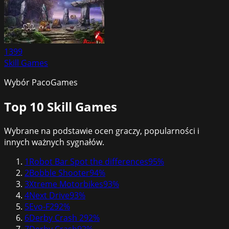
1399
Skill Games
Wybór PacoGames
Top 10
Skill Games
Wybrane na podstawie ocen graczy, popularności i
innych ważnych sygnałów.
1
Robot Bar Spot the differences
95
%
2
Bobble Shooter
94
%
3
Xtreme Motorbikes
93
%
4
Next Drive
93
%
5
Evo-F2
92
%
6
Derby Crash 2
92
%
7
Derby Crash
92
%