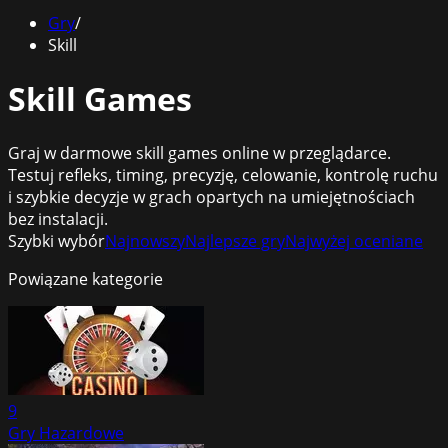
Gry
/
Skill
Skill Games
Graj w darmowe skill games online w przeglądarce.
Testuj refleks, timing, precyzję, celowanie, kontrolę ruchu
i szybkie decyzje w grach opartych na umiejętnościach
bez instalacji.
Szybki wybór
Najnowszy
Najlepsze gry
Najwyżej oceniane
Powiązane kategorie
9
Gry Hazardowe