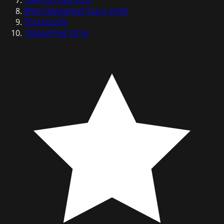
8
Nick Basketball Stars 3
92
%
9
Cerkio
92
%
10
SplatPed 2
91
%