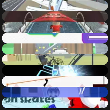
Free Flight Sim
79
%
Formula Online
75
%
Santas Endless Rush
54
%
Snix.io
66
%
Сannoneer
59
%
Biker Street
64
%
Impossible Ball Glow Twist
49
%
Vex 3
61
%
Smash Hit
53
%
Santa on Skates
54
%