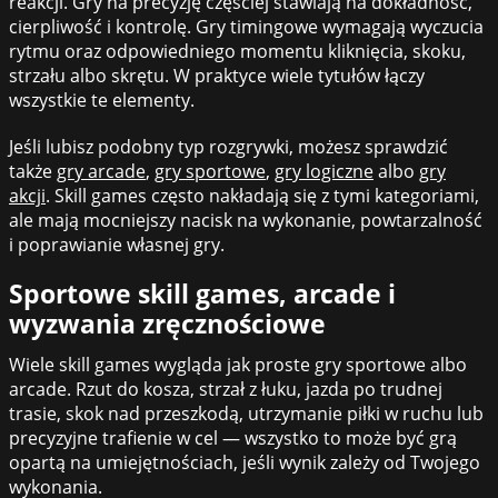
reakcji. Gry na precyzję częściej stawiają na dokładność,
cierpliwość i kontrolę. Gry timingowe wymagają wyczucia
rytmu oraz odpowiedniego momentu kliknięcia, skoku,
strzału albo skrętu. W praktyce wiele tytułów łączy
wszystkie te elementy.
Jeśli lubisz podobny typ rozgrywki, możesz sprawdzić
także
gry arcade
,
gry sportowe
,
gry logiczne
albo
gry
akcji
. Skill games często nakładają się z tymi kategoriami,
ale mają mocniejszy nacisk na wykonanie, powtarzalność
i poprawianie własnej gry.
Sportowe skill games, arcade i
wyzwania zręcznościowe
Wiele skill games wygląda jak proste gry sportowe albo
arcade. Rzut do kosza, strzał z łuku, jazda po trudnej
trasie, skok nad przeszkodą, utrzymanie piłki w ruchu lub
precyzyjne trafienie w cel — wszystko to może być grą
opartą na umiejętnościach, jeśli wynik zależy od Twojego
wykonania.