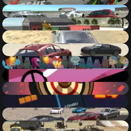
93
%
Next Drive
93
%
Evo-F2
92
%
Derby Crash 2
92
%
Derby Crash
92
%
Nick Basketball Stars 3
92
%
Cerkio
92
%
Arrow Hit
92
%
Tetris 24
92
%
SplatPed 2
91
%
Scrap Metal 5
91
%