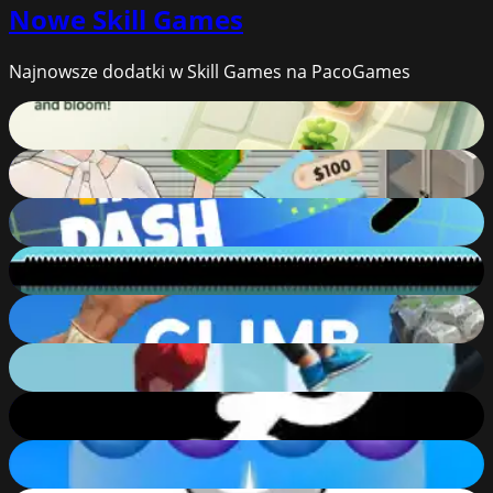
Nowe
Skill Games
Najnowsze dodatki w Skill Games na PacoGames
Merge Garden
60
%
Bid Wars 1: Auction Simulator
86
%
Vex Hyper Dash
71
%
Dualight - A Reflected Game
73
%
Climb Up!
81
%
Flip Master
74
%
Stickman Jump
75
%
Number Bubble Shooter
70
%