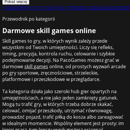
Pokaż więcej
1
2
3
4
5
6
7
8
9
10
11
12
13
14
15
16
17
18
19
20
21
22
23
24
25
26
27
28
2
Przewodnik po kategorii
Darmowe skill games online
Skill games to gry, w których wynik zależy przede
wszystkim od Twoich umiejętności. Liczy się refleks,
timing, precyzja, kontrola ruchu, celowanie i szybkie
podejmowanie decyzji. Na PacoGames możesz grać w
darmowe
skill games
online, od prostych wyzwań arcade
po gry sportowe, zręcznościowe, strzeleckie,
platformowe i przeszkodowe w przeglądarce.
Ta kategoria działa jako szeroki hub gier opartych na
umiejętnościach, a nie jako jeden zamknięty gatunek.
Mogą tu trafić gry, w których trzeba dobrze skakać,
celować, omijać przeszkody, utrzymać równowagę,
prowadzić pojazd, trafić piłką do kosza albo zareagować
w idealnym momencie. Wspólny element jest prosty: im
lepiej grasz, tym lepszy wynik możesz osiągnąć.