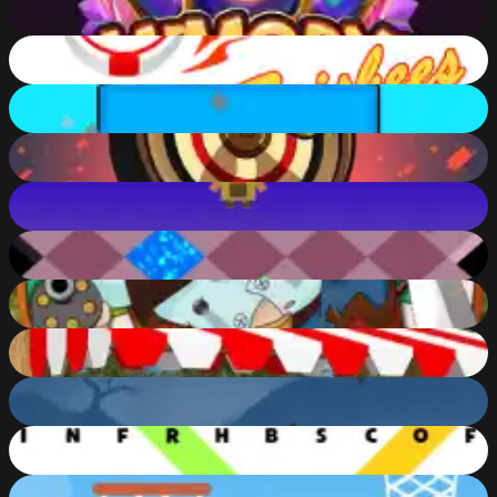
88
%
MergeFrisbee
83
%
Noob vs Bacon Jumping
80
%
Arrow Hit
92
%
Flap Up
100
%
Epic Roll
100
%
Throwing Knife
88
%
Crossbow Shooting Gallery
85
%
Gravity Ninja
88
%
X2 2048
91
%
Crazy Baskets