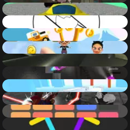
Stunt Simulator
90
%
Missile Game
53
%
Risky Trip
63
%
Angry Gran Up Up and Away
49
%
Real Flight Simulator 2
76
%
DeathCar.io
59
%
Cluster Truck Online
75
%
Samurai Sword
68
%
Just Get 10
54
%
Color Switch
74
%