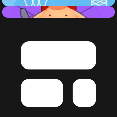
73
%
Sumo Smash!
64
%