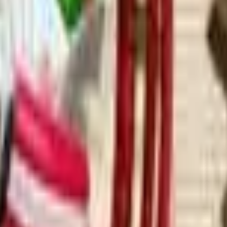
Acción
Deportes
Autoescuela
Estrategia
Chicas
Multijugador
Lógica
Casuales