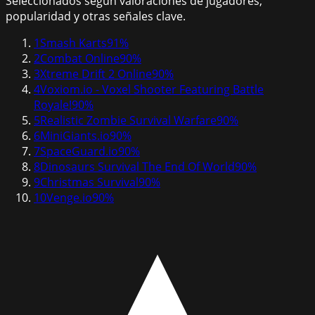
Seleccionados según valoraciones de jugadores,
popularidad y otras señales clave.
1
Smash Karts
91
%
2
Combat Online
90
%
3
Xtreme Drift 2 Online
90
%
4
Voxiom.io - Voxel Shooter Featuring Battle
Royale!
90
%
5
Realistic Zombie Survival Warfare
90
%
6
MiniGiants.io
90
%
7
SpaceGuard.io
90
%
8
Dinosaurs Survival The End Of World
90
%
9
Christmas Survival
90
%
10
Venge.io
90
%