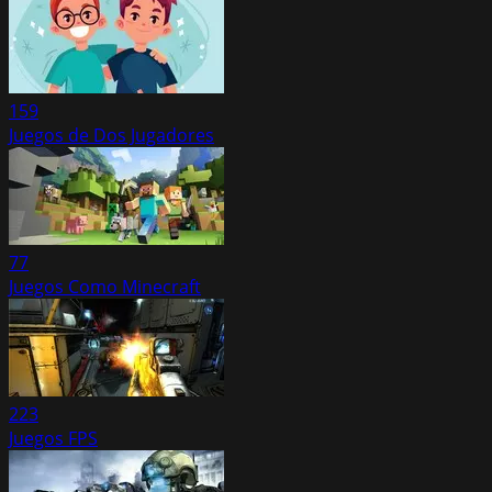
159
Juegos de Dos Jugadores
77
Juegos Como Minecraft
223
Juegos FPS