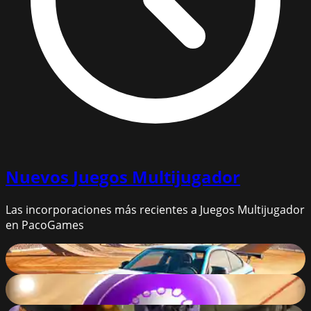
Nuevos
Juegos Multijugador
Las incorporaciones más recientes a Juegos Multijugador
en PacoGames
Stunt Multiplayer Arena
89
%
Carrom Live
74
%