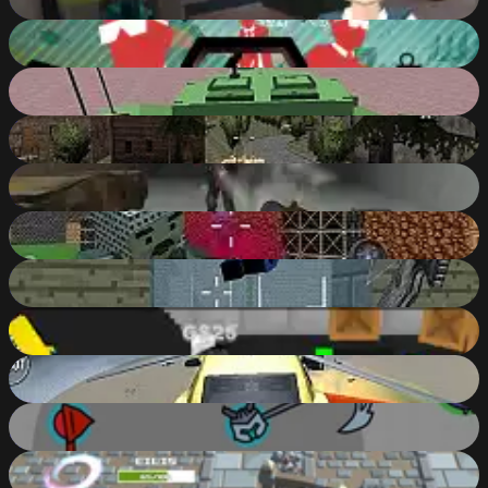
88
%
MercZone
75
%
Helicopter And Tank Battle Desert Storm
86
%
WW2 Modern War Tanks 1942
86
%
Zombie Apocalypse Tunnel Survival
89
%
Shooting Blocky Combat Swat GunGame Survival
89
%
Pixel Fps SWAT Command
85
%
ShootEm
84
%
Supra Crash Shooting Cars
87
%
Swordz.io
80
%
Knight Arena.io
77
%