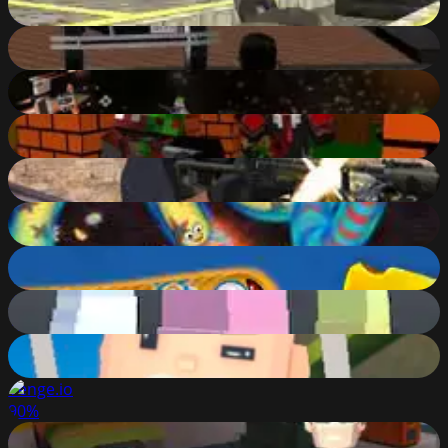
88
%
Downtown 1930s
10
%
Starblast.io
68
%
Blocky Combat Swat - Killing Zombie
80
%
Good Guys vs Bad Boys
86
%
Wormate.io
81
%
Worms Zone
87
%
Towerz.io
78
%
Kogama Pro Run
84
%
Venge.io
90
%
POLYBLICY