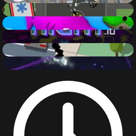
ShootUp.io
86
%
BabyShark.io
82
%
Gun Night.io
86
%
Killer City
86
%
Zapper.io
73
%