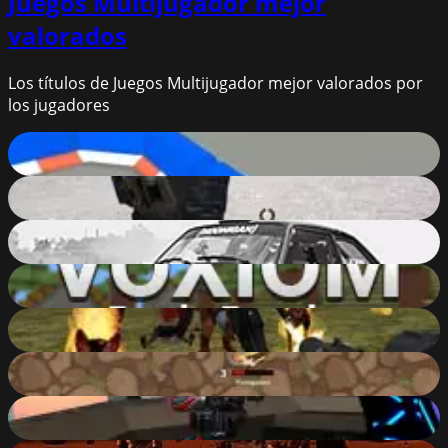
Juegos Multijugador
mejor
valorados
Los títulos de Juegos Multijugador mejor valorados por
los jugadores
Smash Karts
91
%
Combat Online
90
%
Xtreme Drift 2 Online
90
%
Voxiom.io - Voxel Shooter Featuring Battle Royale!
90
%
Realistic Zombie Survival Warfare
90
%
MiniGiants.io
90
%
SpaceGuard.io
90
%