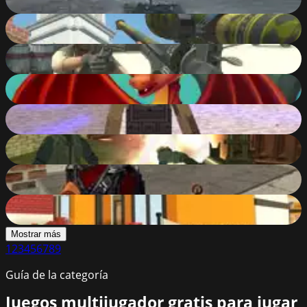
88
%
Counter Craft 3
88
%
Wild West Clash
88
%
Dragons.ro
88
%
Pixel Gun: Apocalypse
87
%
Battle S.W.A.T vs Mercenary
87
%
Masked Shooters Assault
87
%
Kogama Adopt Children and Form Your Family
87
%
Mostrar más
1
2
3
4
5
6
7
8
9
Guía de la categoría
Juegos multijugador gratis para jugar