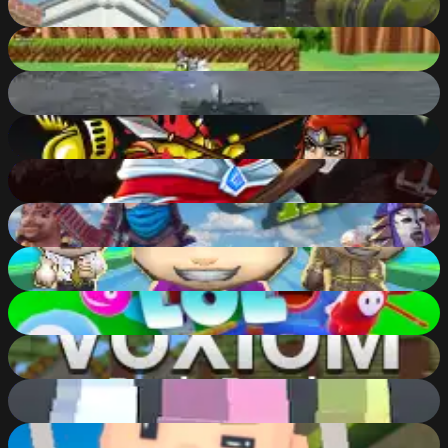
88
%
Dino Meat Hunt 3 Extra
51
%
Tank Off
88
%
Headless
79
%
WarCall.io
86
%
Ninja Clash Heroes
85
%
Chibi Fall Guys Run Knockdown
78
%
LOLBeans.io
84
%
Voxiom.io - Voxel Shooter Featuring Battle Royale!
90
%
Towerz.io
78
%
Kogama Pro Run