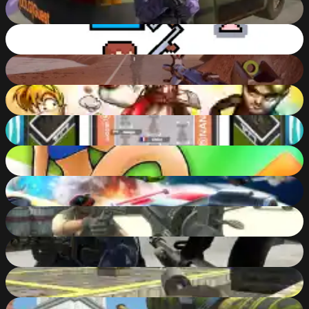
Counter Teror
85
%
Skibidi Fight
72
%
Team Death
86
%
All Star Blast!
67
%
Trackmania Blitz
83
%
What a Leg
72
%
Burnin Rubber Multiplayer
79
%
Wild West Clash
88
%
Critical Strike Global Ops
83
%
Call of Ops 3
88
%
Counter Craft 3