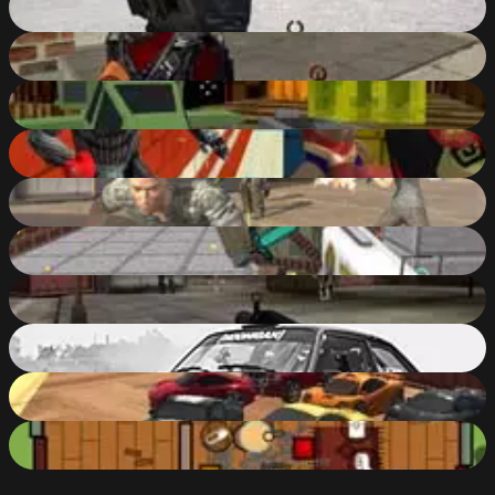
90
%
Masked Shooters Assault
87
%
Pixelar: Vehicle Wars
83
%
Paintball Wars
85
%
Insurgents
86
%
Zombie Blockfare of Future
84
%
Military Wars: Athena
82
%
Xtreme Drift 2 Online
90
%
Scrap GL Micro
84
%
Surviv.io
85
%