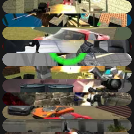
Pixel Warfare
38
%
Pixel Warfare 5
86
%
Madalin Stunt Cars 2
85
%
Bullet Force Multiplayer
88
%
Pixel Warfare 3: Youtubers
86
%
Pixel Warfare 4 WebGL
86
%
War Of Soldiers
60
%
Army Force Strike
81
%
Scrap GL
84
%
CS Portable
31
%