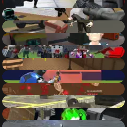
88
%
Pixel Wars of Hero
88
%
Po.Ba ( Polygonal Battlefield )
88
%
POLYBLICY
88
%
Pixel Apocalypse: Infection Begin
88
%
Kogama: Escape From Prison
88
%
1v1.LOL
88
%
Brutalmania.io
88
%
Call of Ops 3
88
%
Crazy Pixel Apocalypse 3
88
%
Tank Off