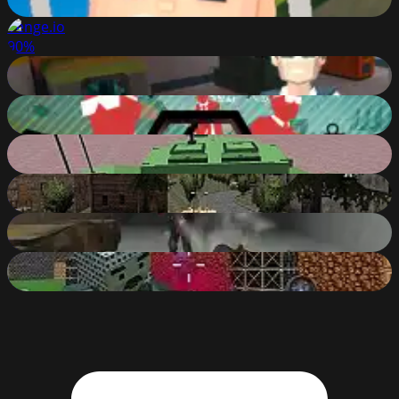
84
%
Venge.io
90
%
POLYBLICY
88
%
MercZone
75
%
Helicopter And Tank Battle Desert Storm
86
%
WW2 Modern War Tanks 1942
86
%
Zombie Apocalypse Tunnel Survival
89
%
Shooting Blocky Combat Swat GunGame Survival
89
%