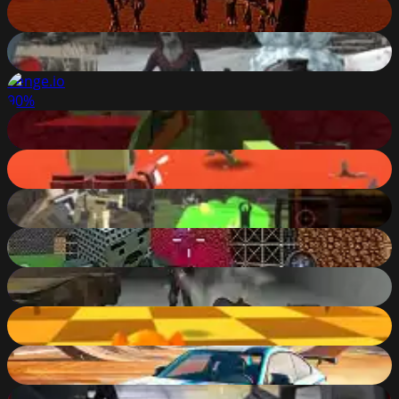
Dinosaurs Survival The End Of World
90
%
Christmas Survival
90
%
Venge.io
90
%
Pixel Gun Apocalypse 7
89
%
Kogama: Battlewars
89
%
Extreme Pixel Gun Apocalypse 3
89
%
Shooting Blocky Combat Swat GunGame Survival
89
%
Zombie Apocalypse Tunnel Survival
89
%
Kogama: Dungeon Run
89
%
Stunt Multiplayer Arena
89
%
Bullet Force Multiplayer