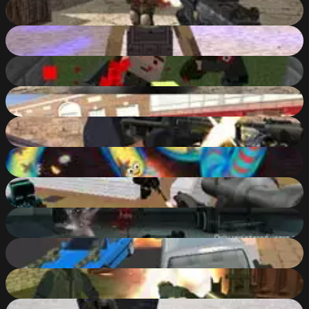
Ultimate SWAT
83
%
Pixel Gun: Apocalypse
87
%
Pixel Gun Apocalypse 3
86
%
CarS
83
%
Good Guys vs Bad Boys
86
%
Wormate.io
81
%
Pixel Wars of Hero
88
%
Warmerise
48
%
Crunched Metal: Drifting Wars
81
%
Battle S.W.A.T vs Mercenary
87
%
Combat Online