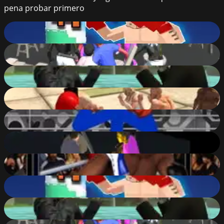
pena probar primero
Boxing Legend Simulator 2077
87
%
The Night Of Fight 2: Brawl in a CyberPub
84
%
Mad City Matrix
81
%
Brawls.io
81
%
Stickman Boxing KO Champion
73
%
The Night Of Fight
69
%
Ultimate Boxing
69
%
Boxing Legend Simulator 2077
87
%
Mad City Matrix
81
%