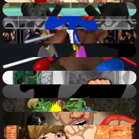
Mad City Matrix
81
%
Stickman Boxing KO Champion
73
%
Ultimate Boxing
69
%
The Night Of Fight
69
%
Super Boxing
64
%
PC Breakdown
62
%
Knock Out Memories
56
%
Troll Boxing
52
%
Epic Celeb Brawl - Drake
50
%
Epic Celeb Brawl - Bieber
45
%