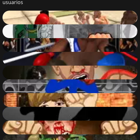
usuarios
Brawls.io
81
%
PC Breakdown
62
%
Ultimate Boxing
69
%
Super Boxing
64
%
Epic Celeb Brawl - Drake
50
%
Stickman Boxing KO Champion
73
%
Epic Celeb Brawl - Bieber
45
%
Knock Out Memories
56
%
Epic Celeb Brawl
44
%
Troll Boxing