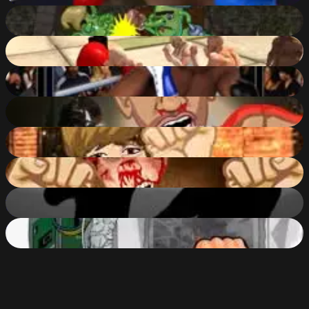
Troll Boxing
52
%
Brawls.io
81
%
Ultimate Boxing
69
%
Epic Celeb Brawl - Drake
50
%
Epic Celeb Brawl - Bieber
45
%
Epic Celeb Brawl
44
%
Knock Out Memories
56
%
PC Breakdown
62
%