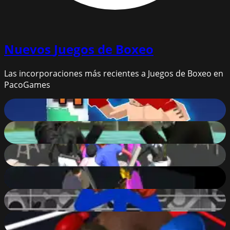
Nuevos
Juegos de Boxeo
Las incorporaciones más recientes a Juegos de Boxeo en
PacoGames
Boxing Legend Simulator 2077
87
%
Mad City Matrix
81
%
The Night Of Fight 2: Brawl in a CyberPub
84
%
The Night Of Fight
69
%
Stickman Boxing KO Champion
73
%
Super Boxing
64
%