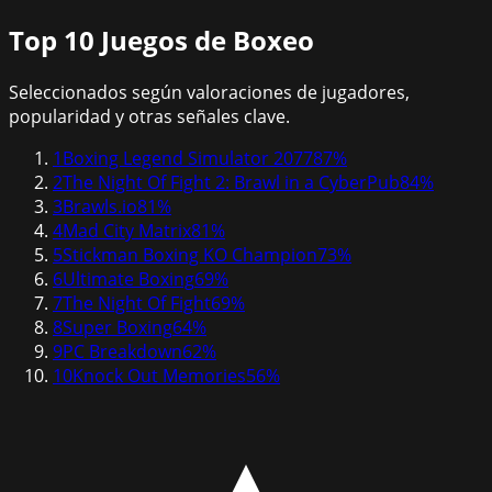
Top 10
Juegos de Boxeo
Seleccionados según valoraciones de jugadores,
popularidad y otras señales clave.
1
Boxing Legend Simulator 2077
87
%
2
The Night Of Fight 2: Brawl in a CyberPub
84
%
3
Brawls.io
81
%
4
Mad City Matrix
81
%
5
Stickman Boxing KO Champion
73
%
6
Ultimate Boxing
69
%
7
The Night Of Fight
69
%
8
Super Boxing
64
%
9
PC Breakdown
62
%
10
Knock Out Memories
56
%