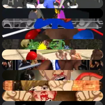
The Night Of Fight 2: Brawl in a CyberPub
84
%
The Night Of Fight
69
%
Stickman Boxing KO Champion
73
%
Super Boxing
64
%
Troll Boxing
52
%
Brawls.io
81
%
Ultimate Boxing
69
%
Epic Celeb Brawl - Drake
50
%
Epic Celeb Brawl - Bieber
45
%
Epic Celeb Brawl
44
%
Knock Out Memories