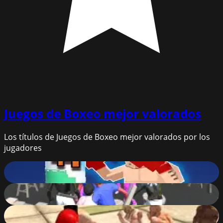
Juegos de Boxeo
mejor valorados
Los títulos de Juegos de Boxeo mejor valorados por los
jugadores
Boxing Legend Simulator 2077
87
%
The Night Of Fight 2: Brawl in a CyberPub
84
%
Brawls.io
81
%