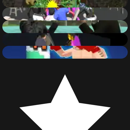
52
%
The Night Of Fight 2: Brawl in a CyberPub
84
%
Mad City Matrix
81
%
The Night Of Fight
69
%
Boxing Legend Simulator 2077
87
%