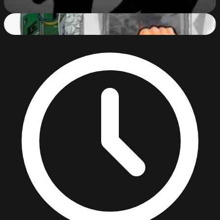
56
%
PC Breakdown
62
%