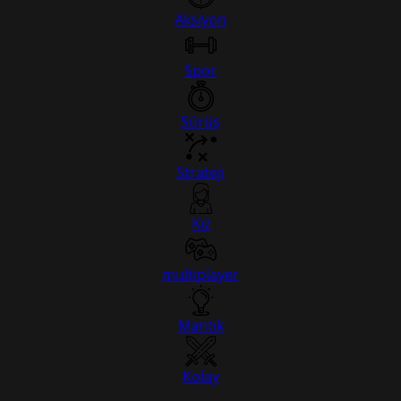
Aksiyon
Spor
Sürüş
Strateji
Kız
multiplayer
Mantık
Kolay