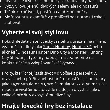
Realistické lovecké simulátory i arkádové hry na snipera
Výzvy v lovu jelenů, divokých šelem, ale i dinosaurů
Trénink trpělivosti, postřehu a přesné mušky
Možnost hrát okamžitě v prohlížeči bez nutnosti cokoli
stahovat
Vyberte si svůj styl lovu
Pokud hledáte čistě lovecký zážitek s důrazem na míření,
vyzkoušejte tituly jako
Super Hunting
,
Hunter 3D
nebo
akčnější
Dinosaur Hunter Dino City
a
Monster Hunting
City Shooting
. Tyto hry nabízejí mise zaměřené na
konkrétní cíle a vylepšování vaší výbavy.
Pro ty, kteří chtějí zažít život v divočině z perspektivy
dravce nebo přežít v nehostinném prostředí, jsou tu hry
jako
Tiger Simulator 3D
,
Wolf Simulator: Wild Animals 3D
nebo
Survival Simulator
. Zde nejde jen o výstřel, ale o
celkové přežití v ekosystému divočiny.
Hrajte lovecké hry bez instalace