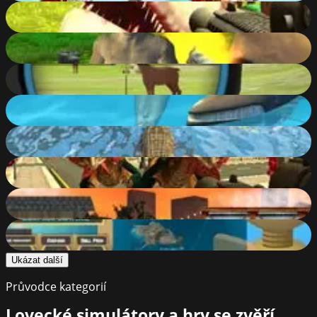
Dinosaur Hunter Dino City
74
%
Survival Simulator
74
%
Hunter 3D
73
%
Shark Simulator Beach Killer
70
%
Crocodile Simulator Beach Hunt
64
%
Monster Hunting City Shooting
64
%
L.A. Rex
61
%
Fantastic Fishing
53
%
Ukázat další
Průvodce kategorií
Lovecké simulátory a hry se zvěří