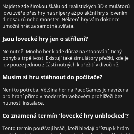
Najdete zde širokou škálu od realistických 3D simulátorů
lovu zvěře přes hry na snipery až po akční hry s lovením
dinosaurů nebo monster. Některé hry vám dokonce
umožní hrát za samotná zvířata.
Jsou lovecké hry jen o střílení?
Ne nutně. Mnoho her klade důraz na stopování, tichý
pohyb a trpělivost. Existují také simulátory přežití, kde je
lov pouze jednou z částí nutných k přežití v divočině.
Musím si hru stáhnout do počítače?
Není to potřeba. Většina her na PacoGames je navržena
pro hraní přímo v moderním webovém prohlížeči bez
nutnosti instalace.
Co znamená termín 'lovecké hry unblocked'?
Tento termín používají hráči, kteří hledají přístup k hrám