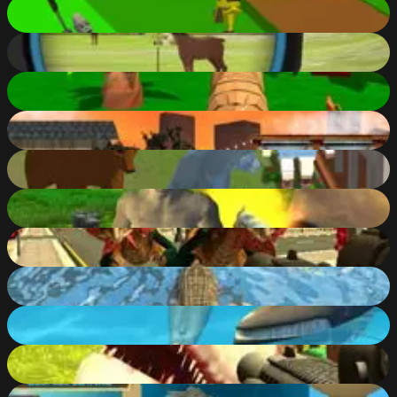
Robin Forest Run
82
%
Hunter 3D
73
%
Tiger Simulator 3D
87
%
L.A. Rex
61
%
Wolf Simulator: Wild Animals 3D
83
%
Survival Simulator
74
%
Monster Hunting City Shooting
64
%
Crocodile Simulator Beach Hunt
64
%
Shark Simulator Beach Killer
70
%
Dinosaur Hunter Dino City
74
%
Fantastic Fishing