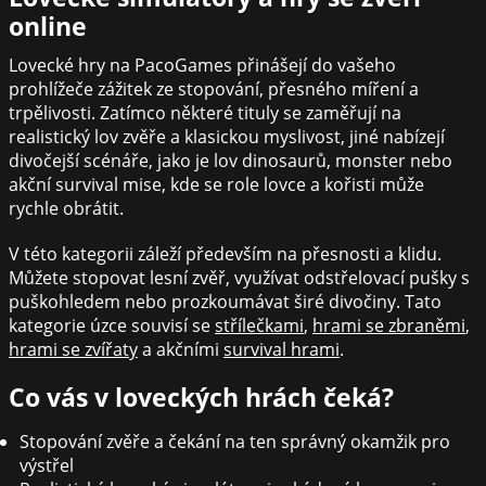
online
Lovecké hry na PacoGames přinášejí do vašeho
prohlížeče zážitek ze stopování, přesného míření a
trpělivosti. Zatímco některé tituly se zaměřují na
realistický lov zvěře a klasickou myslivost, jiné nabízejí
divočejší scénáře, jako je lov dinosaurů, monster nebo
akční survival mise, kde se role lovce a kořisti může
rychle obrátit.
V této kategorii záleží především na přesnosti a klidu.
Můžete stopovat lesní zvěř, využívat odstřelovací pušky s
puškohledem nebo prozkoumávat širé divočiny. Tato
kategorie úzce souvisí se
střílečkami
,
hrami se zbraněmi
,
hrami se zvířaty
a akčními
survival hrami
.
Co vás v loveckých hrách čeká?
Stopování zvěře a čekání na ten správný okamžik pro
výstřel