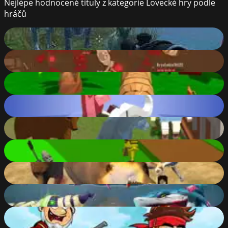
Nejlépe hodnocené tituly z kategorie Lovecké hry podle
hráčů
Dinosaurs Jurassic Survival World
88
%
Brutalmania.io
88
%
Tiger Simulator 3D
87
%
Rodeo Stampede
84
%
Wolf Simulator: Wild Animals 3D
83
%
Robin Forest Run
82
%
Super Hunting
81
%
Hungry Shark Arena Horror Night
77
%
Jake vs Pirate run
76
%