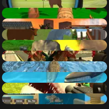
73
%
Tiger Simulator 3D
87
%
L.A. Rex
61
%
Wolf Simulator: Wild Animals 3D
83
%
Survival Simulator
74
%
Monster Hunting City Shooting
64
%
Crocodile Simulator Beach Hunt
64
%
Shark Simulator Beach Killer
70
%
Dinosaur Hunter Dino City
74
%
Fantastic Fishing
53
%