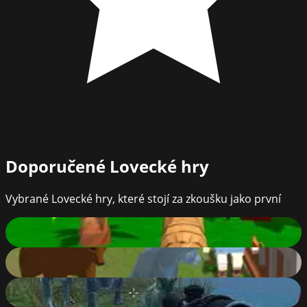
Doporučené
Lovecké hry
Vybrané Lovecké hry, které stojí za zkoušku jako první
Tiger Simulator 3D
87
%
Wolf Simulator: Wild Animals 3D
83
%
Dinosaurs Jurassic Survival World
88
%