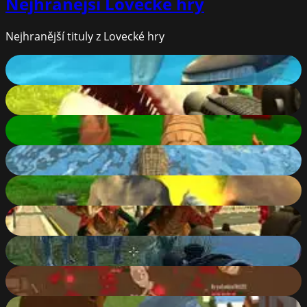
Nejhranější
Lovecké hry
Nejhranější tituly z Lovecké hry
Shark Simulator Beach Killer
70
%
Dinosaur Hunter Dino City
74
%
Tiger Simulator 3D
87
%
Crocodile Simulator Beach Hunt
64
%
Survival Simulator
74
%
Monster Hunting City Shooting
64
%
Dinosaurs Jurassic Survival World
88
%
Brutalmania.io
88
%
Wolf Simulator: Wild Animals 3D