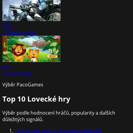
758
Střílečky online
291
Hry se zvířaty
Výběr PacoGames
Top 10
Lovecké hry
Výběr podle hodnocení hráčů, popularity a dalších
důležitých signálů.
1
Dinosaurs Jurassic Survival World
88
%