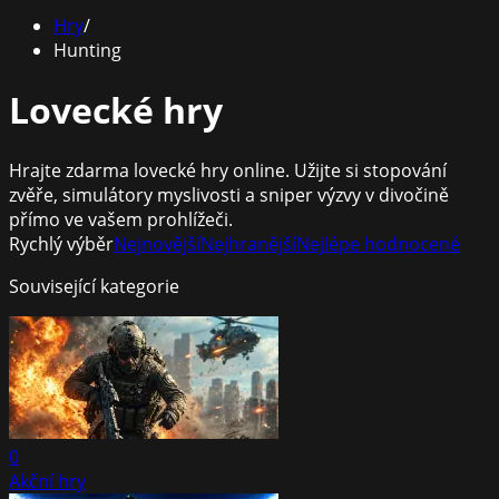
Hry
/
Hunting
Lovecké hry
Hrajte zdarma lovecké hry online. Užijte si stopování
zvěře, simulátory myslivosti a sniper výzvy v divočině
přímo ve vašem prohlížeči.
Rychlý výběr
Nejnovější
Nejhranější
Nejlépe hodnocené
Související kategorie
0
Akční hry