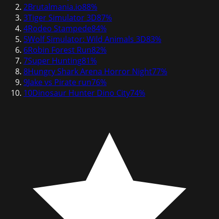
2
Brutalmania.io
88
%
3
Tiger Simulator 3D
87
%
4
Rodeo Stampede
84
%
5
Wolf Simulator: Wild Animals 3D
83
%
6
Robin Forest Run
82
%
7
Super Hunting
81
%
8
Hungry Shark Arena Horror Night
77
%
9
Jake vs Pirate run
76
%
10
Dinosaur Hunter Dino City
74
%