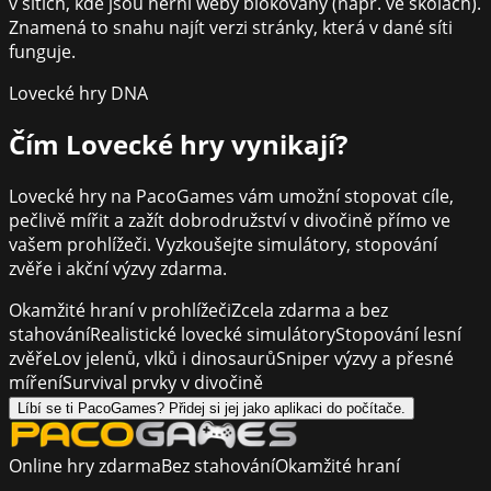
v sítích, kde jsou herní weby blokovány (např. ve školách).
Znamená to snahu najít verzi stránky, která v dané síti
funguje.
Lovecké hry DNA
Čím
Lovecké hry
vynikají?
Lovecké hry na PacoGames vám umožní stopovat cíle,
pečlivě mířit a zažít dobrodružství v divočině přímo ve
vašem prohlížeči. Vyzkoušejte simulátory, stopování
zvěře i akční výzvy zdarma.
Okamžité hraní v prohlížeči
Zcela zdarma a bez
stahování
Realistické lovecké simulátory
Stopování lesní
zvěře
Lov jelenů, vlků i dinosaurů
Sniper výzvy a přesné
míření
Survival prvky v divočině
Líbí se ti PacoGames? Přidej si jej jako aplikaci do počítače.
Online hry zdarma
Bez stahování
Okamžité hraní