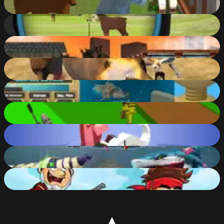
83
%
Hunter 3D
73
%
L.A. Rex
61
%
Super Hunting
81
%
Fantastic Fishing
53
%
Robin Forest Run
82
%
Rodeo Stampede
84
%
Hungry Shark Arena Horror Night
77
%
Jake vs Pirate run
76
%