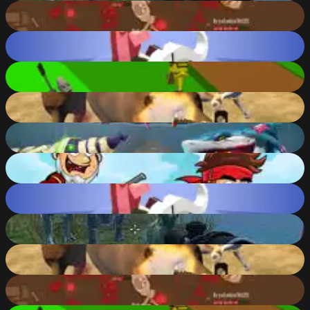
Brutalmania.io
88
%
Rodeo Stampede
84
%
Robin Forest Run
82
%
Super Hunting
81
%
Hungry Shark Arena Horror Night
77
%
Jake vs Pirate run
76
%
Rodeo Stampede
84
%
Dinosaurs Jurassic Survival World
88
%
Super Hunting
81
%
Brutalmania.io
88
%