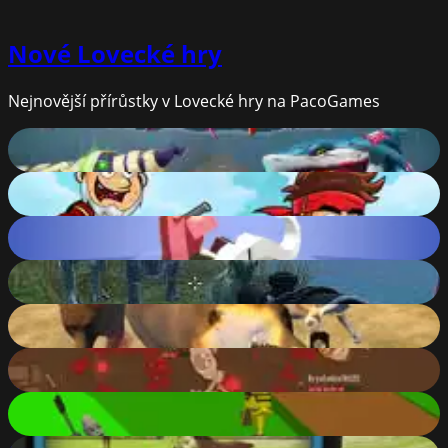
Nové
Lovecké hry
Nejnovější přírůstky v Lovecké hry na PacoGames
Hungry Shark Arena Horror Night
77
%
Jake vs Pirate run
76
%
Rodeo Stampede
84
%
Dinosaurs Jurassic Survival World
88
%
Super Hunting
81
%
Brutalmania.io
88
%
Robin Forest Run
82
%
Hunter 3D