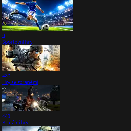
0
Sportovní hry
480
Hry se zbraněmi
448
Brutální hry