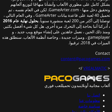
بشكل كامل على مطوري الألعاب وأنشأنا منهاجًا لتوزيع ألعابهم
وتحقيق دخل منها - GameArter.com. لكن في العام نفسه ، تم
تحميل 40 لعبة على قاعدة بيانات GameArter ، وفي العام التالي ،
توصلنا إلى أكثر من 200 لعبة منشورة سنوياً.
بحلول نهاية عام 2016
،
أدركنا أننا بحاجة إلى التحرك مرة أخرى. هل كل شيء أفضل بكثير.
ومنذ ذلك الحين ، نعمل جاهدين على إنشاء موقع ويب جديد ، و
gameplayer ، وميزات جديدة ، وخاصة أنظمة الألعاب. سنطلق هذه
الميزات في 2018. ترقبوا.
Contact
content@pacogames.com
/>
VREALMATIC
<
ألعاب مجانية أونلاين
بدون تحميل
لعب فوري
اتصل بنا
معلومات عنا
سياسة خاصة
الأحكام والشروط