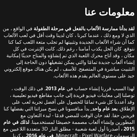
معلومات عنا
لقد بدأنا ممارسة الألعاب بالفعل في مرحلة الطفولة
في الواقع ، من
الذي لا ومع ذلك ، عندما كبرنا ، كان لدينا وقت أقل في لعب الألعاب
كما أن شراء الألعاب الجديدة وتثبيتها لم تجلب متعة اللعب كما كنا
نتوقع. كان الحل يكذب أمامنا ، رغم ذلك. كانت الإنترنت في كل
مكان ، وقد أتاح محرك اللعبة الذي تم إنشاؤه والمتاح حديثًا إمكانية
إنشاء ألعاب جديدة تمامًا والتي يمكن تشغيلها دون الحاجة إلى
التثبيت مباشرة في المتصفح. للأسف ، لم يكن هناك موقع إلكتروني
جيد على مستوى العالم يقدم هذه الألعاب.
لهذا السبب قررنا إنشاء حساب في
عام 2013
. في ذلك الوقت ،
توصلنا إلى معاينات فيديو فريدة إلى جانب مقاطع فيديو تعليمية ،
وقد أعددنا كل شيء تمامًا للحصول على أفضل تجربة لعب على
الإطلاق.
بعد عام واحد,
بدأ منافسونا في نسخ ميزاتنا التي بفضلها كنا
فريدين حقا. لقد حان الوقت للمضي قدمًا - لبدء التعاون مع
المطورين وإنشاء ألعاب مصممة خصيصًا لمستخدمينا.
لذلك في عام
2015 ،
أصدرنا أول لعبة شعبية - مطلق النار 3D متعددة اللاعبين مع
الرسومات Minecraft - Pixel Warfare.
في عام 2016,
ركزنا