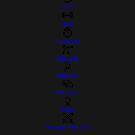
Action
Sport
Rennspiele
Strategie
Mädchen
Multiplayer
Logik
Gelegenheitsspiele