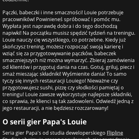
Pączki, babeczki i inne smaczności! Louie potrzebuje
pracowników! Powinieneś spróbować i pomóc mu.
Wypłata jest naprawdę dobra i do tego dochodzą
napiwki! Na początku musisz spędzić tydzień na treningu.
Louie nauczy cię wszystkiego, co potrzebne. Kiedy już
skończysz trening, możesz rozpocząć swoją karierę i
wziąć się za przygotowywanie pączków, babeczek
smaczniejszych niż można wymarzyć. Zbieraj zamówienia
od klientów i przygotuj dania na czas. Gotuj, griluj, piecz i
smaż mieszając składniki! Wyśmienite dania! To samo
tyczy się innych restauracji Louiego! Nieważne czy
przygotowujesz sushi, pizzę czy słodkości pamiętaj o
treningu! Louie zawsze wykorzystuje najlepsze składniki,
co sprawia, że klienci są tak zadowoleni. Odwiedź jedną z
jego restauracji, a nie będziesz rozczarowany!
O serii gier Papa's Louie
Seria gier Papa's od studia deweloperskiego
Flipline