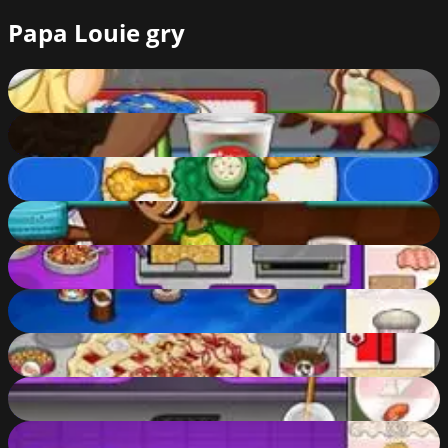
Papa Louie gry
Papa's Pancakeria
60
%
Papa's Hot Doggeria
68
%
Papa's Wingeria
51
%
Papa's Donuteria
60
%
Papa's Cheeseria
60
%
Papa's Cupcakeria
69
%
Papa's Bakeria
69
%
Papa's Sushiria
69
%
Papa's Pastaria