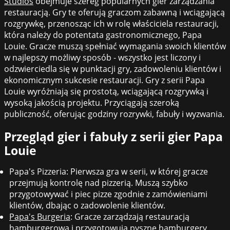
Studios
obejmuje szereg popularnych gier zarządzania
restauracją. Gry te oferują graczom zabawną i wciągającą
rozgrywkę, przenosząc ich w rolę właściciela restauracji,
która należy do potentata gastronomicznego, Papa
Louie. Gracze muszą spełniać wymagania swoich klientów
w najlepszy możliwy sposób - wszystko jest liczony i
odzwierciedla się w punktacji gry, zadowoleniu klientów i
ekonomicznym sukcesie restauracji. Gry z serii Papa
Louie wyróżniają się prostotą, wciągającą rozgrywką i
wysoką jakością projektu. Przyciągają szeroką
publiczność, oferując godziny rozrywki, fabuły i wyzwania.
Przegląd gier i fabuły z serii gier Papa
Louie
Papa's Pizzeria: Pierwsza gra w serii, w której gracze
przejmują kontrolę nad pizzerią. Muszą szybko
przygotowywać i piec pizze zgodnie z zamówieniami
klientów, dbając o zadowolenie klientów.
Papa's Burgeria
: Gracze zarządzają restauracją
hamburgerową i przygotowują pyszne hamburgery