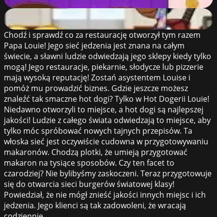
62
%
Papa's Taco Mia
61
%
Chodź i sprawdź co za restaurację otworzył tym razem
Papa Louie! Jego sieć jedzenia jest znana na całym
świecie, a sławni ludzie odwiedzają jego sklepy kiedy tylko
mogą! Jego restauracje, piekarnie, słodycze lub pizzerie
mają wysoką reputację! Zostań asystentem Louise i
pomóż mu prowadzić biznes. Gdzie jeszcze możesz
znaleźć tak smaczne hot dogi? Tylko w Hot Dogerii Louie!
Niedawno otworzyli to miejsce, a hot dogi są najlepszej
jakości! Ludzie z całego świata odwiedzają to miejsce, aby
tylko móc spróbować nowych tajnych przepisów. Ta
włoska sieć jest oczywiście cudowna w przygotowywaniu
makaronów. Chodzą plotki, że umieją przygotować
makaron na tysiące sposobów. Czy ten facet to
czarodziej? Nie bylibyśmy zaskoczeni. Teraz przygotowuje
się do otwarcia sieci burgerów światowej klasy!
Powiedział, że nie mógł znieść jakości innych miejsc i ich
jedzenia. Jego klienci są tak zadowoleni, że wracają
codziennie.