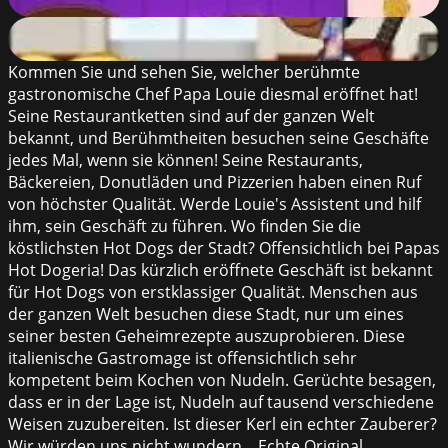
62
%
Papa's Taco Mia
61
%
Kommen Sie und sehen Sie, welcher berühmte
gastronomische Chef Papa Louie diesmal eröffnet hat!
Seine Restaurantketten sind auf der ganzen Welt
bekannt, und Berühmtheiten besuchen seine Geschäfte
jedes Mal, wenn sie können! Seine Restaurants,
Bäckereien, Donutläden und Pizzerien haben einen Ruf
von höchster Qualität. Werde Louie's Assistent und hilf
ihm, sein Geschäft zu führen. Wo finden Sie die
köstlichsten Hot Dogs der Stadt? Offensichtlich bei Papas
Hot Dogeria! Das kürzlich eröffnete Geschäft ist bekannt
für Hot Dogs von erstklassiger Qualität. Menschen aus
der ganzen Welt besuchen diese Stadt, nur um eines
seiner besten Geheimrezepte auszuprobieren. Diese
italienische Gastromage ist offensichtlich sehr
kompetent beim Kochen von Nudeln. Gerüchte besagen,
dass er in der Lage ist, Nudeln auf tausend verschiedene
Weisen zuzubereiten. Ist dieser Kerl ein echter Zauberer?
Wir würden uns nicht wundern... Echte Original