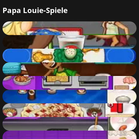
Papa Louie-Spiele
Papa's Pancakeria
60
%
Papa's Hot Doggeria
68
%
Papa's Wingeria
51
%
Papa's Donuteria
60
%
Papa's Cheeseria
60
%
Papa's Cupcakeria
69
%
Papa's Bakeria
69
%
Papa's Sushiria
69
%
Papa's Pastaria