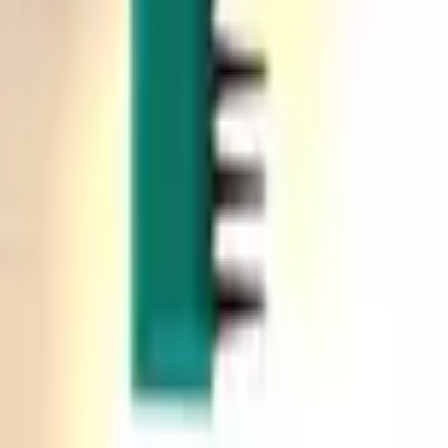
Akcja
SPORT
auta
Strategia
Dziewcze
Multiplayer
LOGICZNE
Casualowe