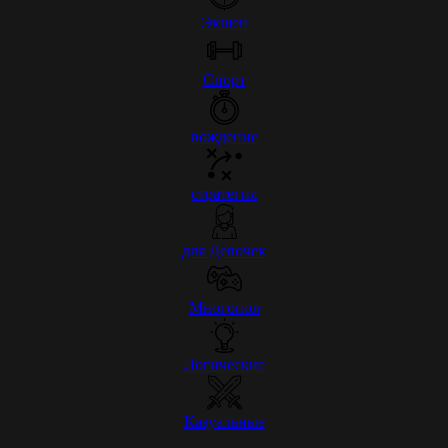
Экшен
Спорт
вождение
стратегия
для Девочек
Многопол
Логические
Казуальные