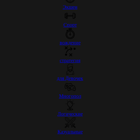
Экшен
Спорт
вождение
стратегия
для Девочек
Многопол
Логические
Казуальные