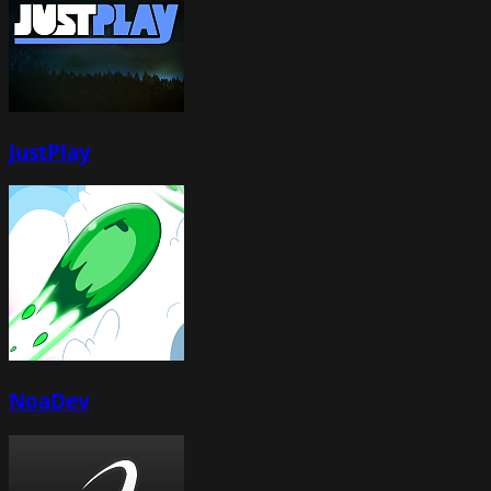
JustPlay
NoaDev