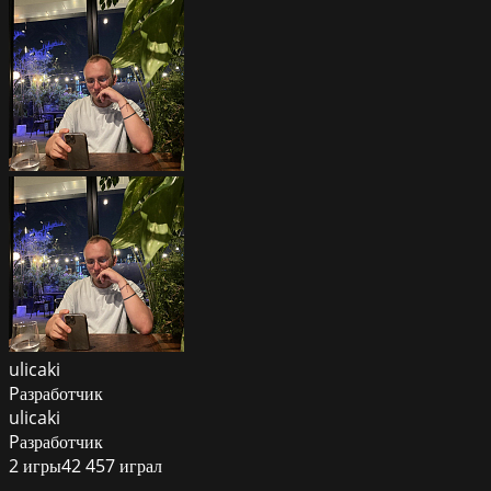
ulicaki
Pазработчик
ulicaki
Pазработчик
2
игры
42 457
играл