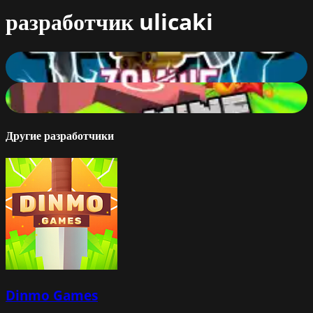
разработчик
ulicaki
Zombie Bullet
79
%
Mine Bomber
78
%
Другие разработчики
Dinmo Games