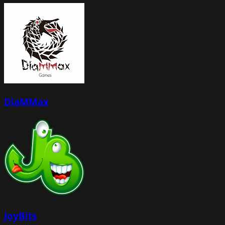
DiaMMax
JoyBits