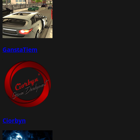
GanstaTiem
Ciorbyn