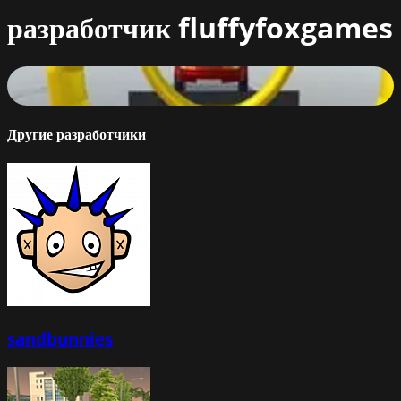
разработчик
fluffyfoxgames
Stunts Track
76
%
Другие разработчики
sandbunnies