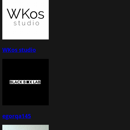
WKos studio
egorqa145