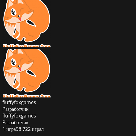
fluffyfoxgames
Pазработчик
fluffyfoxgames
Pазработчик
1
игра
98 722
играл