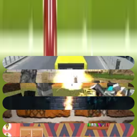
Oyun, modern web oyun içeriklerini destekleyen standart
web tarayıcıları üzerinden erişilebilirdir.
Oyunun kontrolleri nelerdir?
Oyun, şutunuzu hedeflemek ve vuruş gücünü belirlemek
için basit fare kontrollerini kullanır.
Intercity Bus Driver 3D
82
%
Army Combat
86
%
Pixel Warfare 4 WebGL
86
%
Bubble Tower 3D
76
%
Basketball
71
%
Doll House Games Design and Decoration
83
%