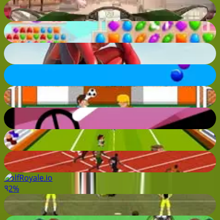
MotorBike
86
%
Match Arena
84
%
Amazing Strange Rope Police - Vice Spider Vegas
90
%
Smarty Bubbles
70
%
Funny Soccer
55
%
Cerkio
92
%
One More Pass
64
%
100 Metres Race
63
%
GolfRoyale.io
82
%
Bicycle kick 2014
51
%