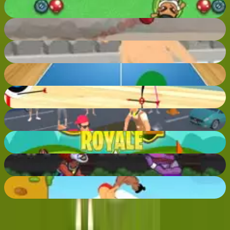
Floppy FootChinko
67
%
Club Magnon
64
%
Douchebag Workout
61
%
Yoypo Table Tennis
57
%
Archery Master
85
%
Slap Champ
87
%
Golf Royale
77
%
Basket Monsterz
66
%
Wrestle Jump: Sumo Fever
67
%
Ücretsiz online oyunlar
İndirme yok
Hemen oyna