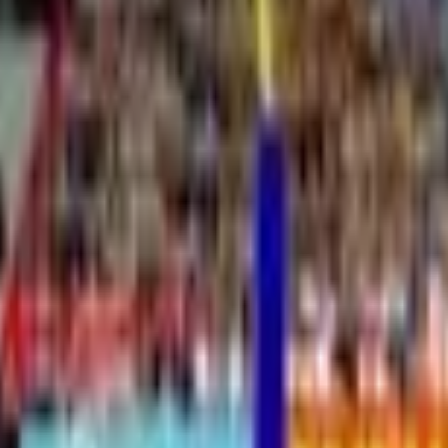
Aksiyon
Spor
Sürüş
Strateji
Kız
multiplayer
Mantık
Kolay