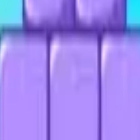
Acción
Deportes
Autoescuela
Estrategia
Chicas
Multijugador
Lógica
Casuales