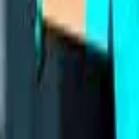
Akcja
SPORT
auta
Strategia
Dziewcze
Multiplayer
LOGICZNE
Casualowe