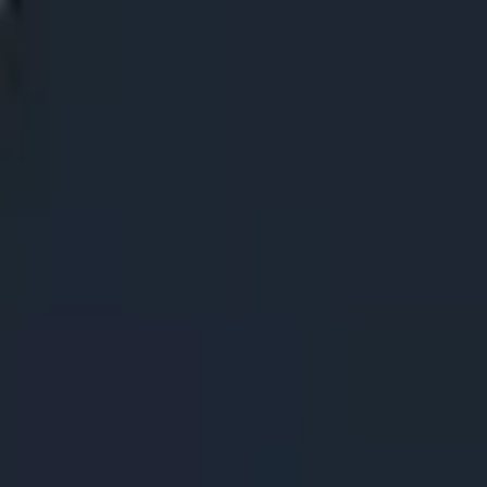
Akcja
SPORT
auta
Strategia
Dziewcze
Multiplayer
LOGICZNE
Casualowe