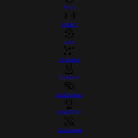
Akcja
SPORT
auta
Strategia
Dziewcze
Multiplayer
LOGICZNE
Casualowe