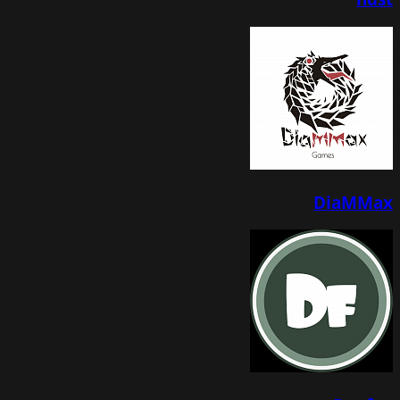
DiaMMax