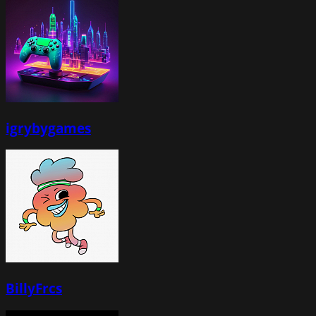
igrybygames
BillyFrcs