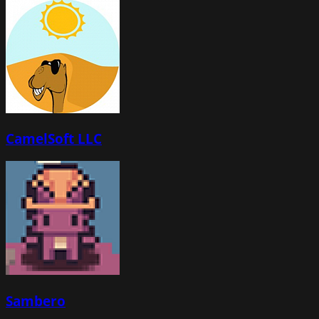
CamelSoft LLC
Sambero