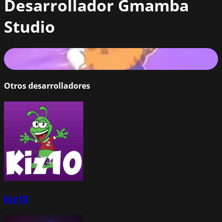
Desarrollador
Gmamba
Studio
Pet healer - vet hospital
81
%
Otros desarrolladores
kiz10