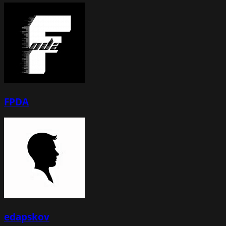
FPDA
edapskov