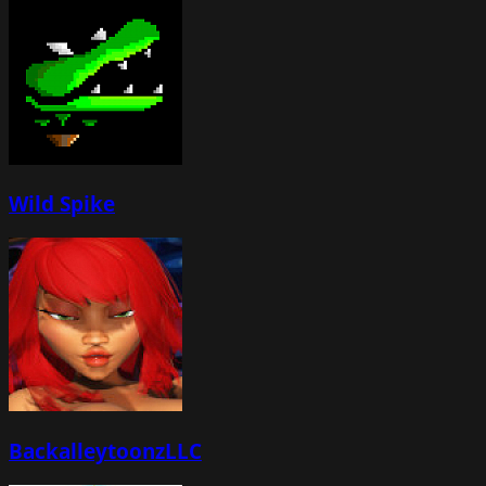
Wild Spike
BackalleytoonzLLC