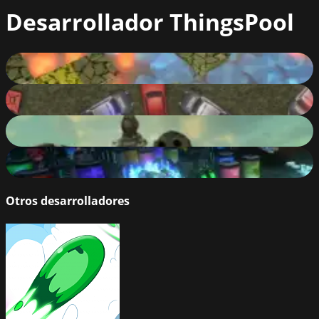
Desarrollador
ThingsPool
Water vs Fire
98
%
Police Chase Turn Based Game
92
%
Huntland
88
%
SpaceTown
47
%
Otros desarrolladores