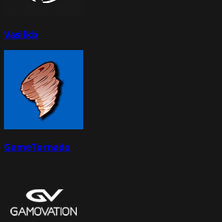
Vasilkb
GameTornado