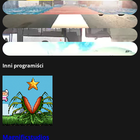
Extreme Cars Stunts
80
%
Bus Challenge
77
%
City Bus Rush
83
%
AIRPLANE FLYING EXPIERENCE
82
%
Inni programiści
Magnificstudios