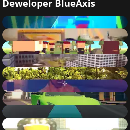
Deweloper
BlueAxis
Cyber Challenge 3D
85
%
Xtreme Buggy Car : Offroad Race
82
%
House Defense
76
%
Amazing Flying Hero
80
%
Zombie Attack
73
%
Zombie Areas
84
%
Sports Car Challenge
90
%
City Bus Master Parking
79
%
Super Strong Hero
84
%