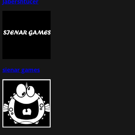
Jabershtucer
sienar games