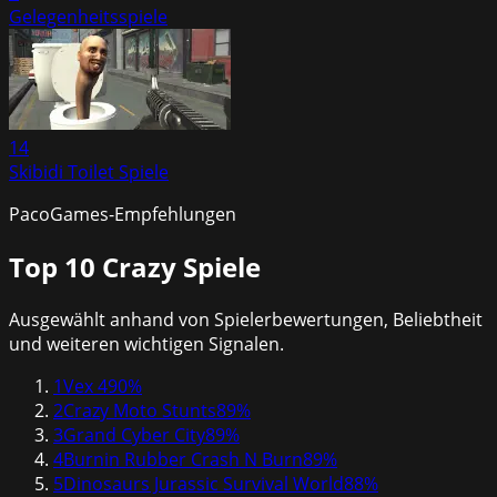
Gelegenheitsspiele
14
Skibidi Toilet Spiele
PacoGames-Empfehlungen
Top 10
Crazy Spiele
Ausgewählt anhand von Spielerbewertungen, Beliebtheit
und weiteren wichtigen Signalen.
1
Vex 4
90
%
2
Crazy Moto Stunts
89
%
3
Grand Cyber City
89
%
4
Burnin Rubber Crash N Burn
89
%
5
Dinosaurs Jurassic Survival World
88
%