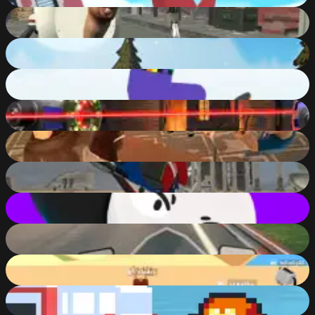
Dead Aim: Skibidi Toilets Attack
81
%
Shopping Cart Hero HD
81
%
Noob Brain Damage
81
%
Extreme Volleyball
81
%
Drunk-Fu Wasted Masters
80
%
Crazy Stunt Cars
79
%
Bomb Prank
78
%
Highway Bike Simulator
77
%
FarmRun
77
%
FireFighters
76
%