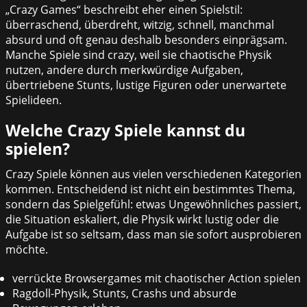
„Crazy Games“ beschreibt eher einen Spielstil:
überraschend, überdreht, witzig, schnell, manchmal
absurd und oft genau deshalb besonders einprägsam.
Manche Spiele sind crazy, weil sie chaotische Physik
nutzen, andere durch merkwürdige Aufgaben,
übertriebene Stunts, lustige Figuren oder unerwartete
Spielideen.
Welche Crazy Spiele kannst du
spielen?
Crazy Spiele können aus vielen verschiedenen Kategorien
kommen. Entscheidend ist nicht ein bestimmtes Thema,
sondern das Spielgefühl: etwas Ungewöhnliches passiert,
die Situation eskaliert, die Physik wirkt lustig oder die
Aufgabe ist so seltsam, dass man sie sofort ausprobieren
möchte.
verrückte Browsergames mit chaotischer Action spielen
Ragdoll-Physik, Stunts, Crashs und absurde