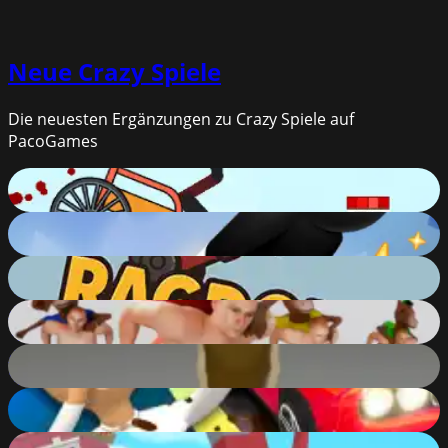
Neue
Crazy Spiele
Die neuesten Ergänzungen zu Crazy Spiele auf
PacoGames
Stickman Dismount Simulator
84
%
Vex Try To Fly
91
%
Ragdoll Express
88
%
Riding Horses
73
%
Resuscit-hate
88
%
Dirty Them All
76
%
Puppetman: Ragdoll Puzzle