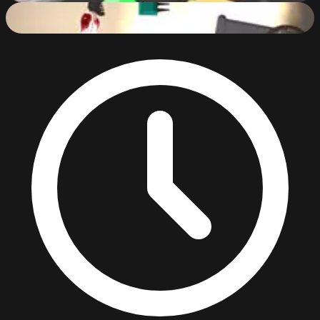
Short Life
73
%