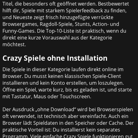
Titel, die besonders oft geöffnet werden. Bestbewertet
hilft dir, Spiele mit starkem Spielerfeedback zu finden,
und Neueste zeigt frisch hinzugefügte verrückte
Browsergames, Ragdoll-Spiele, Stunts, Action- und
Funny-Games. Die Top-10-Liste ist praktisch, wenn du
direkt eine kurze Vorauswahl aus der Kategorie
möchtest.
Crazy Spiele ohne Installation
Die Spiele in dieser Kategorie laufen direkt online im
Browser. Du musst keinen klassischen Spiele-Client
installieren und kein Konto erstellen, um loszulegen.
Öffne ein Spiel, warte kurz, bis es geladen ist, und starte
mit Tastatur, Maus oder Touchscreen.
Der Ausdruck „ohne Download“ wird bei Browserspielen
oft verwendet, ist technisch aber vereinfacht. Auch ein
Browser lädt Spieldaten in den Speicher oder Cache. Der
praktische Vorteil ist: Du installierst kein separates
Programm. Viele einfache Crazy Spiele funktionieren gut