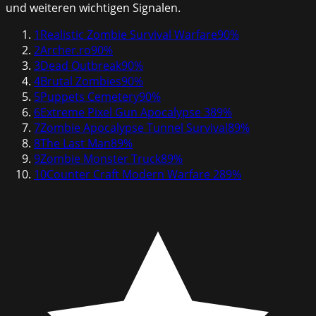
und weiteren wichtigen Signalen.
1
Realistic Zombie Survival Warfare
90
%
2
Archer.ro
90
%
3
Dead Outbreak
90
%
4
Brutal Zombies
90
%
5
Puppets Cemetery
90
%
6
Extreme Pixel Gun Apocalypse 3
89
%
7
Zombie Apocalypse Tunnel Survival
89
%
8
The Last Man
89
%
9
Zombie Monster Truck
89
%
10
Counter Craft Modern Warfare 2
89
%