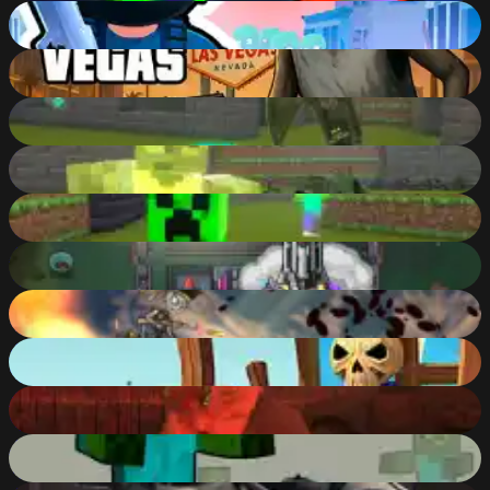
World Z Defense - Zombie Defense
78
%
Granny GTA Vegas
81
%
Counter Craft Modern Warfare 2
89
%
Counter Craft: Modern Warfare
84
%
Counter Craft Classic
85
%
Zombie Siege
70
%
Hard Rock Zombie Truck
65
%
War Machine
82
%
Super Zombie Shooter
82
%
Zombie Counter Craft
78
%