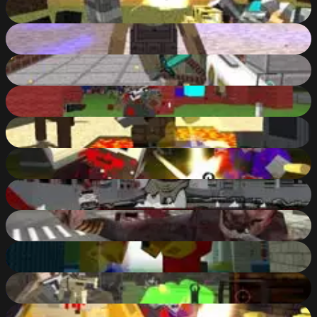
Pixel Warfare 4 WebGL
86
%
Pixel Gun: Apocalypse
87
%
Zombie Blockfare of Future
84
%
Pixel Gun Apocalypse 4
80
%
Pixel Gun Apocalypse 2
81
%
Pixel Gun Warfare 2: Zombie Attack
81
%
Road of the Dead
47
%
Masked Forces: Zombie Survive
78
%
Revenge of the Pixelman
82
%
Extreme Pixel Gun Apocalypse 3
89
%
Combat Pixel Vehicle Zombies