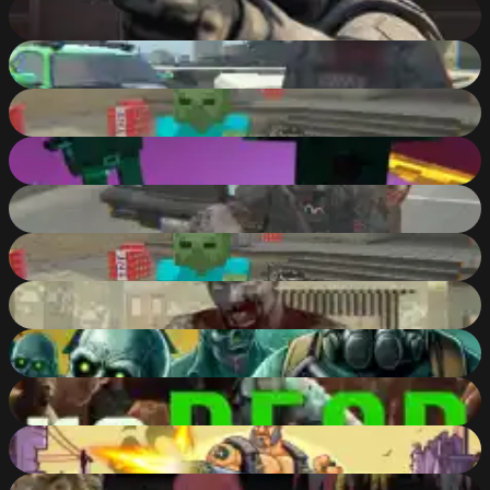
Counter Craft: Battle Royale
75
%
Grand Zombie Swarm 2
85
%
Counter Craft 5
82
%
defence fire survival ruler
88
%
Biozombie of Evil 2
82
%
Counter Craft 4
84
%
The Day of Zombies
82
%
Radiation Zone
85
%
reDEAD
76
%
Zombie Hunter Survival
87
%
Apocalypse - Zombie City