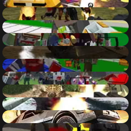
78
%
Realistic Zombie Survival Warfare
90
%
Zumbie Blocky Land
78
%
Cube Arena Zombie Warfare
78
%
Drift Z
77
%
Combat Pixel SWAT & Zombies
71
%
Pixel Apocalypse: Infection Begin
88
%
Masked Forces 2: Demons Rising
78
%
Night Slaughter
76
%
Zombie Derby
83
%
ZomboiZ