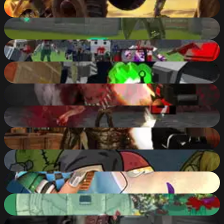
Zombie Monster Truck
89
%
Counter Craft Modern Warfare 2
89
%
Pixel Apocalypse: Infection Begin
88
%
Crazy Pixel Apocalypse 3
88
%
Shoot Your Nightmare: Space Isolation
88
%
Counter Battle Strike SWAT
88
%
Nightmare Creatures
88
%
Zombie Mission
88
%
Zombie Clash 3D
88
%
Zombie Killers
88
%
Call of Ops 3 Zombies