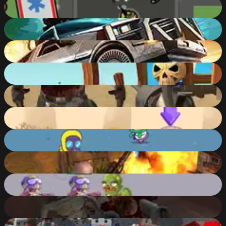
ShootUp.io
86
%
Zombie Derby 2
86
%
Zombie Derby
83
%
War Machine
82
%
Brutal Zombies
90
%
Frankenstein Go
90
%
Crossy Zombie
79
%
Zombie Apocalypse: Survival WarZ
87
%
Squad Defense
83
%
Residence of Evil
78
%
Pixel Apocalypse: Infection Begin