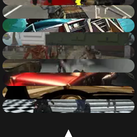
68
%
Zombie Dead Race
66
%
Zombie Derby 2
86
%
CrimnWars
82
%
Special Strike Zombies
43
%
Zombie Apocalypse Tunnel Survival
89
%
Zombie Show
67
%
Supercars Zombie Driving
80
%
Nightmares of Residents
65
%