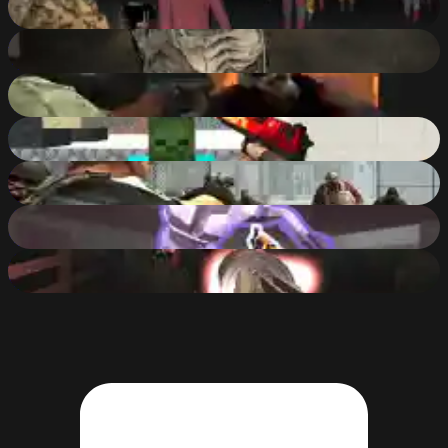
82
%
Dead Zone Adventure
73
%
Bakery Protection
86
%
Counter Craft 3 Zombies
84
%
Biozombie of Evil
88
%
Zombie Survival Gun 3D
83
%
Deads On The Road
84
%