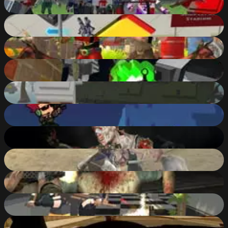
88
%
Zombie Crowd
76
%
Best Battle Cover Royale
87
%
Crazy Pixel Apocalypse 3
88
%
CrimnWars
82
%
Zombie Gunpocalypse
77
%
Slender Zombie Time
76
%
Horse Riding Simulator
85
%
Heavy Combat Zombies
84
%
Pixel Royale Apocalypse
86
%
Supercars Zombie Driving