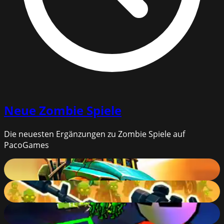
Neue
Zombie Spiele
Die neuesten Ergänzungen zu Zombie Spiele auf
PacoGames
Dead Paradise
80
%
Zombie Road: Shooter with Destruction
84
%
Zombies Idle Defense Tycoon
85
%