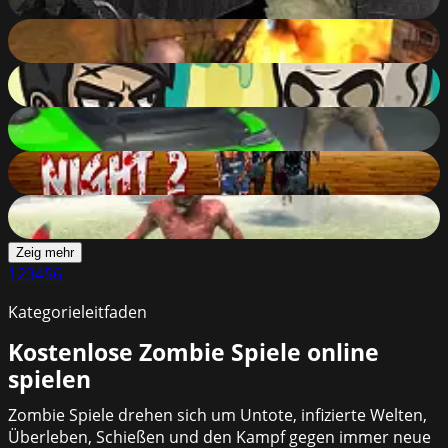
87
%
Zombie Apocalypse: Survival WarZ
87
%
Chibi Hero Adventure
87
%
Supercars Zombie Driving 2
87
%
Zombies Night 2
87
%
Zombie Vacation 2
87
%
Zeig mehr
1
2
3
4
5
6
Kategorieleitfaden
Kostenlose Zombie Spiele online
spielen
Zombie Spiele drehen sich um Untote, infizierte Welten,
Überleben, Schießen und den Kampf gegen immer neue