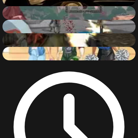
80
%
Zombie Challenge
67
%
Extreme Battle Pixel Royale
86
%
Shoot Your Nightmare: Halloween Special
87
%
Disney Zombie Mashup
78
%