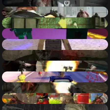
88
%
Biozombie of Evil
88
%
Maze of Infection
88
%
defence fire survival ruler
88
%
Pixel Gun: Apocalypse
87
%
Night Watchmen Stories: Zombie Hospital
87
%
Sector Defender
87
%
Zombie Avenue
87
%
Shoot Your Nightmare: Halloween Special
87
%
Best Battle Cover Royale
87
%
C-Virus Game: Outbreak