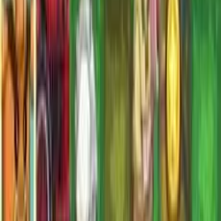
Verteidigungslayout anzupassen. Finde das richtige
Gleichgewicht zwischen dem Anheuern neuer Einheiten
und der Stärkung bestehender, um dem Ansturm der
Tiere standzuhalten.
FAQ
Kann ich Chaotic Garden kostenlos spielen?
Ja, Chaotic Garden ist völlig kostenlos in deinem
Webbrowser auf PacoGames spielbar.
Was ist das Ziel von Chaotic Garden?
Das Ziel ist es, deine Basis vor angreifenden Tieren zu
verteidigen, indem du Verteidigungseinheiten
strategisch platzierst und deren Fähigkeiten verbesserst.
Wie verbessere ich meine Einheiten?