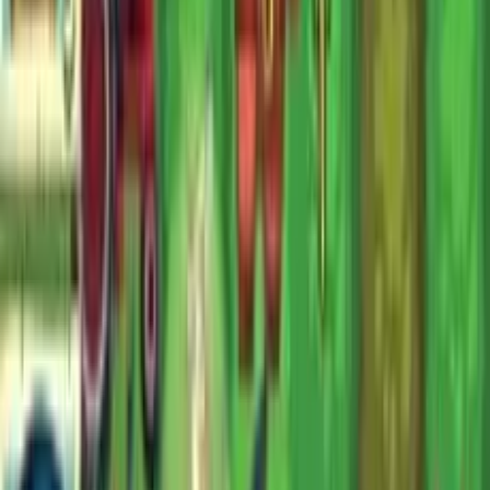
vor Wellen unerbittlicher Angreifer zu schützen.
Community
462
426