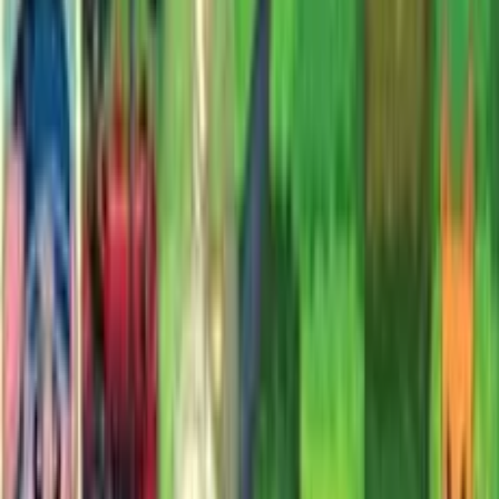
Favorit
Teilen
Bewerte dieses Spiel, füge es zu deinen Favoriten hinzu
oder teile es mit Freunden.
Kontrollen
= Einheiten auswählen und platzieren