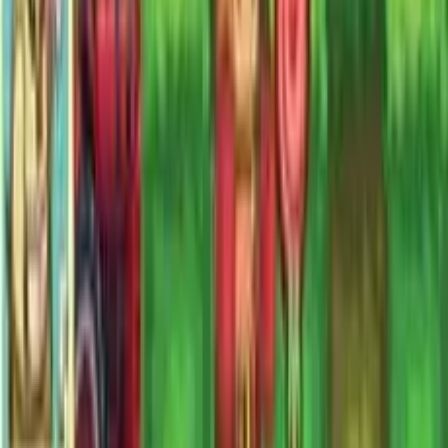
Laden... bitte warten
Spiele
/
Strategie
/
Chaotic Garden
Chaotic Garden
Chaotic Garden ist ein taktisches Verteidigungsspiel, in
dem du Tiereinheiten anführst, um deine Gartenbasis