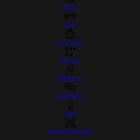
Action
Sport
Rennspiele
Strategie
Mädchen
Multiplayer
Logik
Gelegenheitsspiele