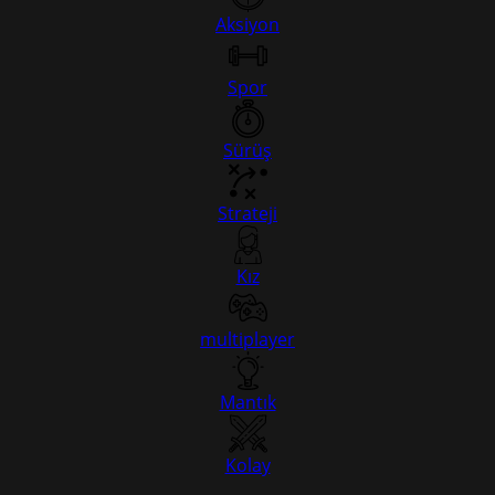
Aksiyon
Spor
Sürüş
Strateji
Kız
multiplayer
Mantık
Kolay