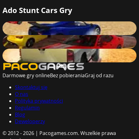
Ado Stunt Cars Gry
Ado Stunt Cars
89
%
Ado Stunt Cars 2
88
%
Ado Stunt Cars 3
87
%
Darmowe gry online
Bez pobierania
Graj od razu
Skontaktuj się
O nas
Polityka prywatności
Regulamin
Blog
Deweloperzy
© 2012 - 2026 | Pacogames.com.
Wszelkie prawa