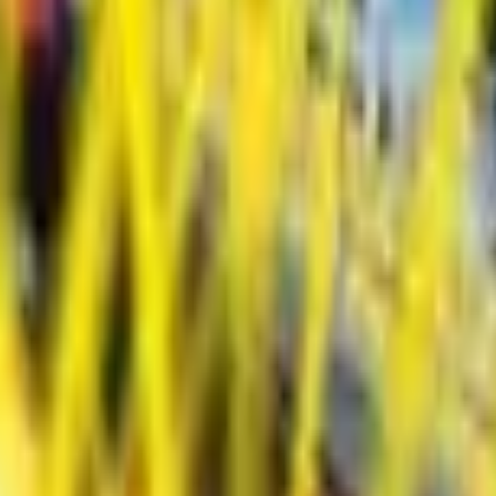
Action
Sport
Rennspiele
Strategie
Mädchen
Multiplayer
Logik
Gelegenheitsspiele