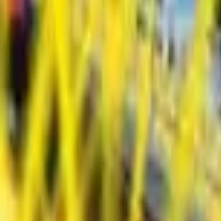
Action
Sport
Conduite
Stratégie
Filles
Multijoueur
Logique
Simples