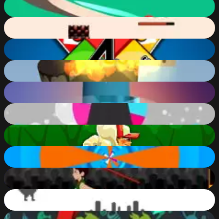
Helix
65
%
Angry Flappy Wings
52
%
4 Colors Multiplayer
82
%
Spooky Helix Ball
83
%
Helix Up
71
%
Ball Helix 2
82
%
Subway Runner
72
%
Helix Roll
60
%
Olympic Javelin Throw
51
%
T-Rex Dino game (Chrome no internet game)
85
%
Helix Down