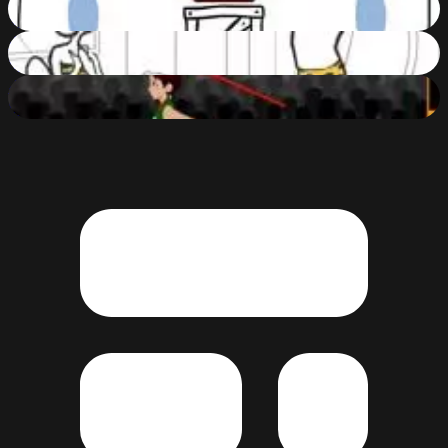
43
%
Whack Your Computer
57
%
Olympic Javelin Throw
51
%