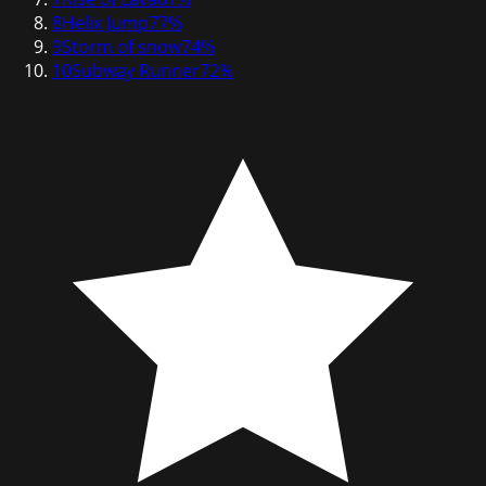
8
Helix Jump
77
%
9
Storm of snow
74
%
10
Subway Runner
72
%