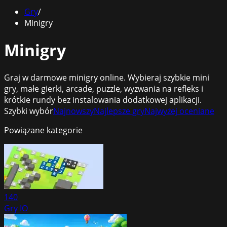
Gry
/
Minigry
Minigry
Graj w darmowe minigry online. Wybieraj szybkie mini
gry, małe gierki, arcade, puzzle, wyzwania na refleks i
krótkie rundy bez instalowania dodatkowej aplikacji.
Szybki wybór
Najnowszy
Najlepsze gry
Najwyżej oceniane
Powiązane kategorie
140
Gry IO