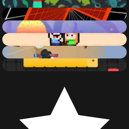
54
%
Endless Tunnel
75
%
Endless Jump
73
%
Rise of Lava
81
%
Storm of snow
74
%
Snake
79
%