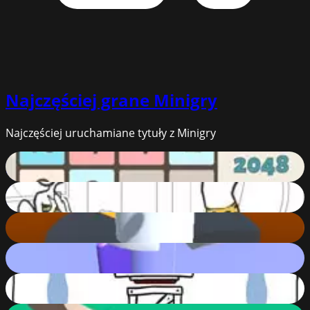
Najczęściej grane
Minigry
Najczęściej uruchamiane tytuły z Minigry
2048
92
%
Whack Your Computer
57
%
Helix Jump
77
%
Helix Jump Advanced
85
%
What Do We Do Now
43
%