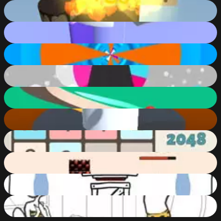
Spooky Helix Ball
83
%
Helix Jump Advanced
85
%
Helix Roll
60
%
Ball Helix 2
82
%
Helix
65
%
Helix Jump
77
%
2048
92
%
Angry Flappy Wings
52
%
What Do We Do Now
43
%
Whack Your Computer
57
%