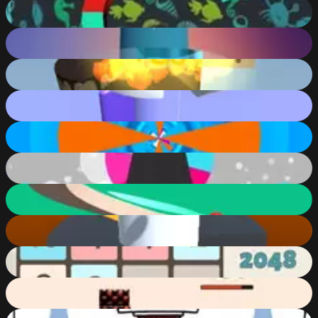
Helix Down
54
%
Helix Up
71
%
Spooky Helix Ball
83
%
Helix Jump Advanced
85
%
Helix Roll
60
%
Ball Helix 2
82
%
Helix
65
%
Helix Jump
77
%
2048
92
%
Angry Flappy Wings
52
%
What Do We Do Now