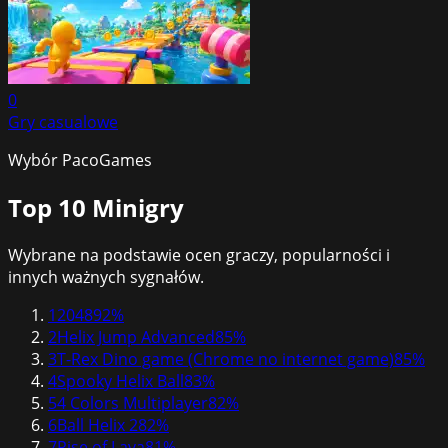
0
Gry casualowe
Wybór PacoGames
Top 10
Minigry
Wybrane na podstawie ocen graczy, popularności i
innych ważnych sygnałów.
1
2048
92
%
2
Helix Jump Advanced
85
%
3
T-Rex Dino game (Chrome no internet game)
85
%
4
Spooky Helix Ball
83
%
5
4 Colors Multiplayer
82
%
6
Ball Helix 2
82
%
7
Rise of Lava
81
%