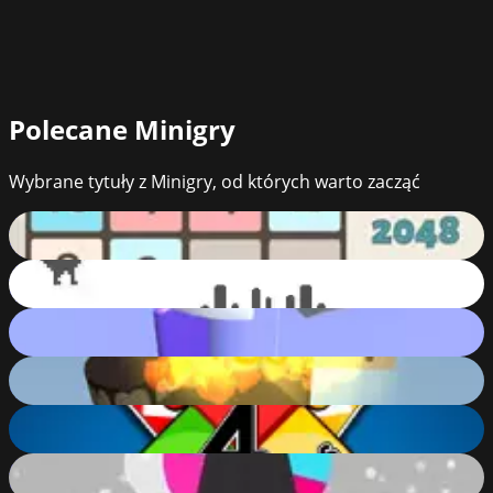
Polecane
Minigry
Wybrane tytuły z Minigry, od których warto zacząć
2048
92
%
T-Rex Dino game (Chrome no internet game)
85
%
Helix Jump Advanced
85
%
Spooky Helix Ball
83
%
4 Colors Multiplayer
82
%
Ball Helix 2
82
%