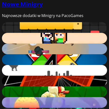
Nowe
Minigry
Najnowsze dodatki w Minigry na PacoGames
Snake
79
%
Rise of Lava
81
%
Storm of snow
74
%
4 Colors Multiplayer
82
%
T-Rex Dino game (Chrome no internet game)
85
%
Endless Tunnel
75
%
Subway Runner
72
%
Endless Jump
73
%