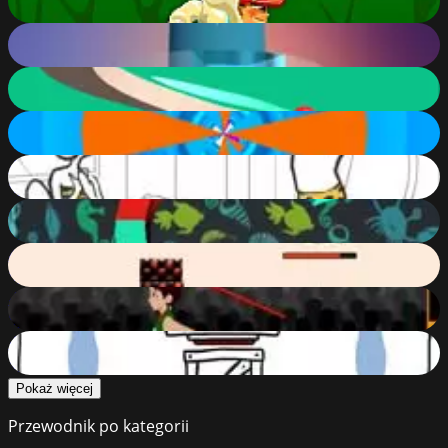
72
%
Helix Up
71
%
Helix
65
%
Helix Roll
60
%
Whack Your Computer
57
%
Helix Down
54
%
Angry Flappy Wings
52
%
Olympic Javelin Throw
51
%
What Do We Do Now
43
%
Pokaż więcej
Przewodnik po kategorii