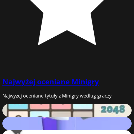
Najwyżej oceniane
Minigry
Najwyżej oceniane tytuły z Minigry według graczy
2048
92
%
Helix Jump Advanced
85
%
T-Rex Dino game (Chrome no internet game)