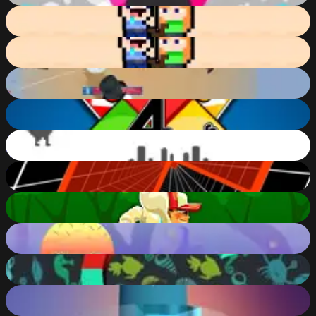
Rise of Lava
81
%
Rise of Lava
81
%
Storm of snow
74
%
4 Colors Multiplayer
82
%
T-Rex Dino game (Chrome no internet game)
85
%
Endless Tunnel
75
%
Subway Runner
72
%
Endless Jump
73
%
Helix Down
54
%
Helix Up
71
%