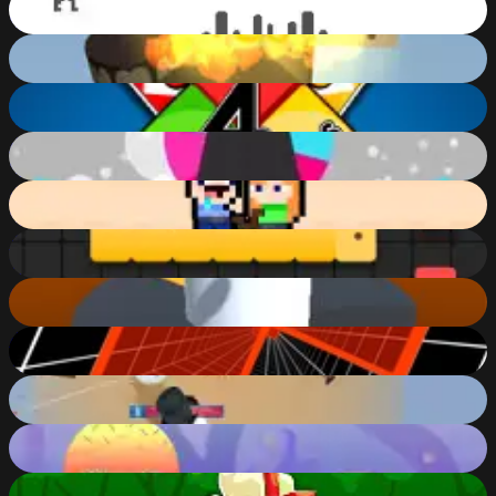
85
%
Spooky Helix Ball
83
%
4 Colors Multiplayer
82
%
Ball Helix 2
82
%
Rise of Lava
81
%
Snake
79
%
Helix Jump
77
%
Endless Tunnel
75
%
Storm of snow
74
%
Endless Jump
73
%
Subway Runner