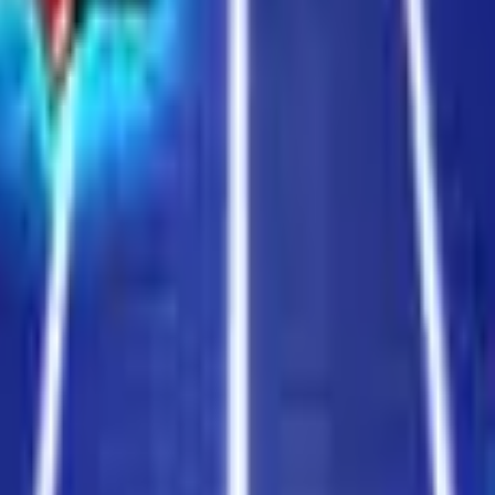
Akční
Sportovní
Závodní
Strategické
Dívčí
Multiplayer
Logické
Nenáročné