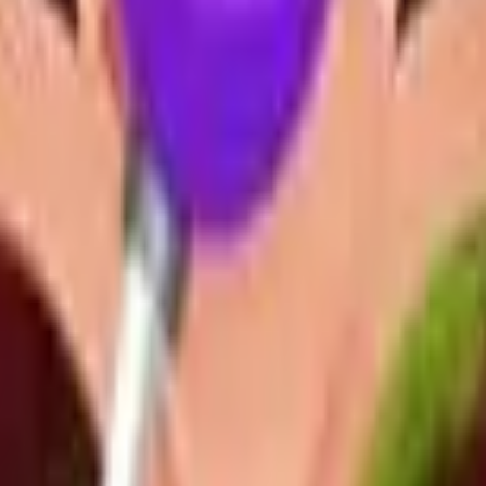
Aksiyon
Spor
Sürüş
Strateji
Kız
multiplayer
Mantık
Kolay