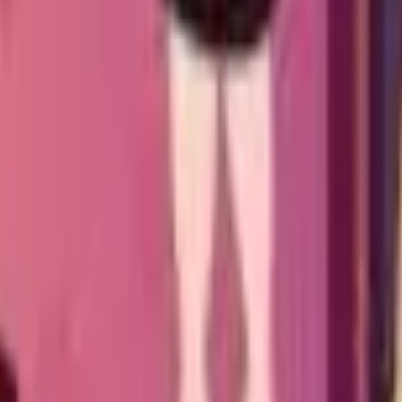
Acción
Deportes
Autoescuela
Estrategia
Chicas
Multijugador
Lógica
Casuales