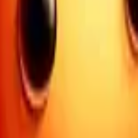
Acción
Deportes
Autoescuela
Estrategia
Chicas
Multijugador
Lógica
Casuales