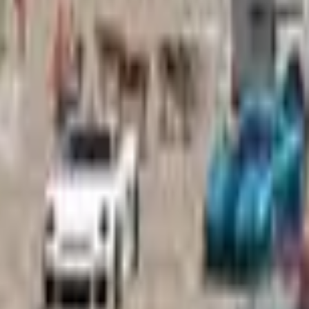
Acción
Deportes
Autoescuela
Estrategia
Chicas
Multijugador
Lógica
Casuales