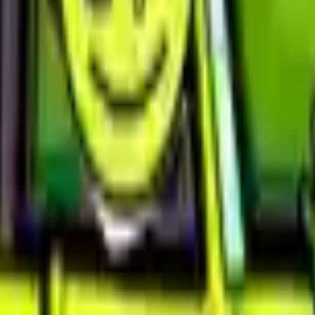
Acción
Deportes
Autoescuela
Estrategia
Chicas
Multijugador
Lógica
Casuales