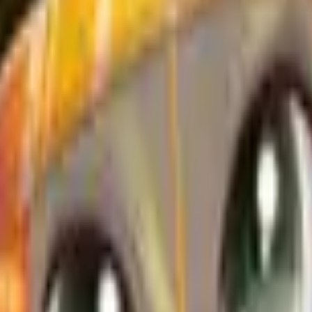
Acción
Deportes
Autoescuela
Estrategia
Chicas
Multijugador
Lógica
Casuales