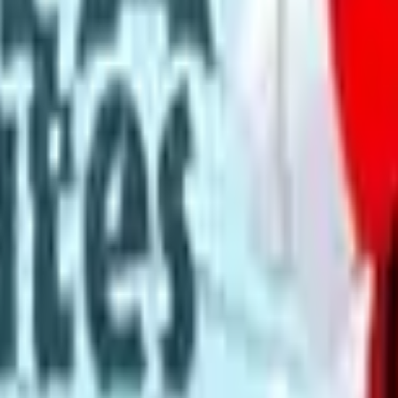
Acción
Deportes
Autoescuela
Estrategia
Chicas
Multijugador
Lógica
Casuales