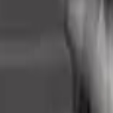
Acción
Deportes
Autoescuela
Estrategia
Chicas
Multijugador
Lógica
Casuales