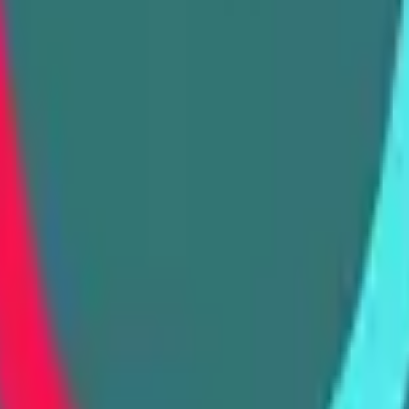
Acción
Deportes
Autoescuela
Estrategia
Chicas
Multijugador
Lógica
Casuales