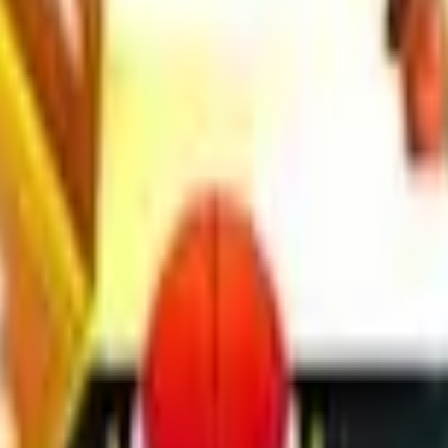
Action
Sport
Conduite
Stratégie
Filles
Multijoueur
Logique
Simples