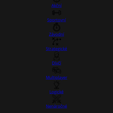
Akční
Sportovní
Závodní
Strategické
Dívčí
Multiplayer
Logické
Nenáročné