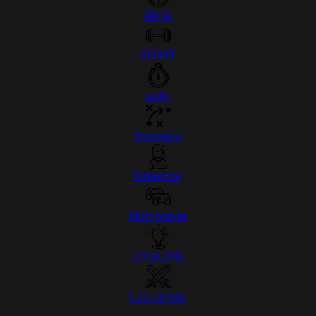
Akcja
SPORT
auta
Strategia
Dziewcze
Multiplayer
LOGICZNE
Casualowe