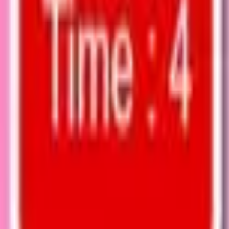
Akcja
SPORT
auta
Strategia
Dziewcze
Multiplayer
LOGICZNE
Casualowe